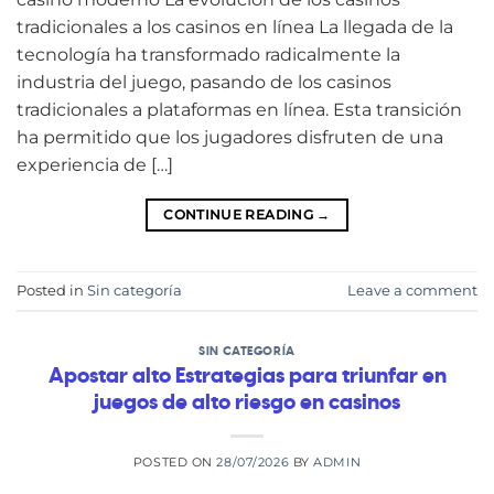
tradicionales a los casinos en línea La llegada de la
tecnología ha transformado radicalmente la
industria del juego, pasando de los casinos
tradicionales a plataformas en línea. Esta transición
ha permitido que los jugadores disfruten de una
experiencia de […]
CONTINUE READING
→
Posted in
Sin categoría
Leave a comment
SIN CATEGORÍA
Apostar alto Estrategias para triunfar en
juegos de alto riesgo en casinos
POSTED ON
28/07/2026
BY
ADMIN