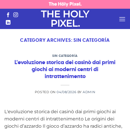
Skip
to
THE HOLY
content
PIXEL.
CATEGORY ARCHIVES:
SIN CATEGORÍA
SIN CATEGORÍA
L'evoluzione storica dei casinò dai primi
giochi ai moderni centri di
intrattenimento
POSTED ON
04/08/2026
BY
ADMIN
L'evoluzione storica dei casinò dai primi giochi ai
moderni centri di intrattenimento Le origini dei
giochi d’azzardo Il gioco d’azzardo ha radici antiche,