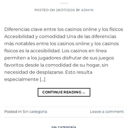
POSTED ON
28/07/2026
BY
ADMIN
Diferencias clave entre los casinos online y los físicos
Accesibilidad y comodidad Una de las diferencias
más notables entre los casinos online y los casinos
físicos es la accesibilidad. Los casinos en línea
permiten a los jugadores disfrutar de sus juegos
favoritos desde la comodidad de su hogar, sin
necesidad de desplazarse. Esto resulta
especialmente […]
CONTINUE READING
→
Posted in
Sin categoría
Leave a comment
SIN CATEGORÍA