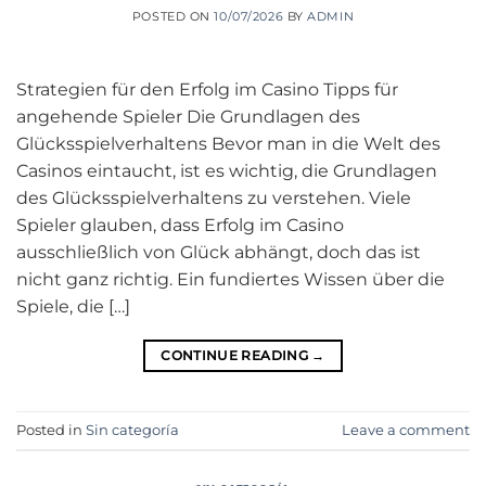
POSTED ON
10/07/2026
BY
ADMIN
Strategien für den Erfolg im Casino Tipps für
angehende Spieler Die Grundlagen des
Glücksspielverhaltens Bevor man in die Welt des
Casinos eintaucht, ist es wichtig, die Grundlagen
des Glücksspielverhaltens zu verstehen. Viele
Spieler glauben, dass Erfolg im Casino
ausschließlich von Glück abhängt, doch das ist
nicht ganz richtig. Ein fundiertes Wissen über die
Spiele, die […]
CONTINUE READING
→
Posted in
Sin categoría
Leave a comment