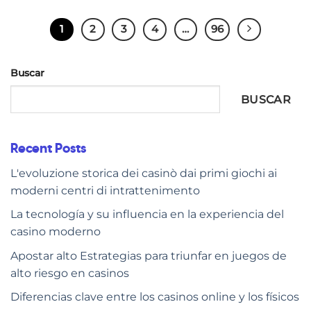
1
2
3
4
…
96
Buscar
BUSCAR
Recent Posts
L'evoluzione storica dei casinò dai primi giochi ai
moderni centri di intrattenimento
La tecnología y su influencia en la experiencia del
casino moderno
Apostar alto Estrategias para triunfar en juegos de
alto riesgo en casinos
Diferencias clave entre los casinos online y los físicos