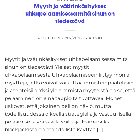
Myytit ja väärinkäsitykset
uhkapelaamisessa mitä sinun on
tiedettävä
POSTED ON
27/07/2026
BY
ADMIN
Myytit ja väärinkäsitykset uhkapelaamisessa mitä
sinun on tiedettävä Yleiset myytit
uhkapelaamisesta Uhkapelaamiseen liittyy monia
myyttejä, jotka voivat vaikuttaa ihmisten päätöksiin
ja asenteisiin. Yksi yleisimmistä myyteistä on se, että
pelaaminen on aina tappioita tuottavaa. Monet
uskovat, että jokainen peli on häviö, mutta
todellisuudessa oikealla strategialla ja vastuullisella
pelaamisella voi saada voittoja. Esimerkiksi
blackjackissa on mahdollista käyttää […]