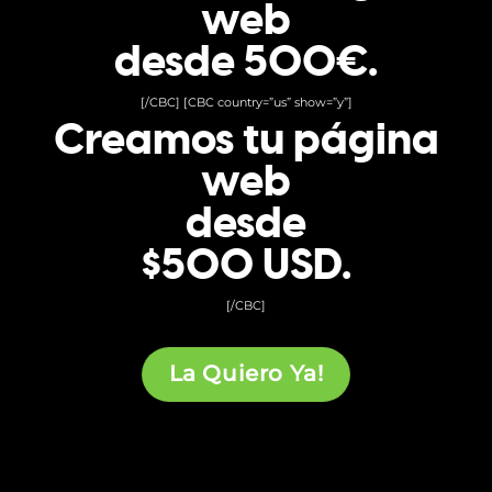
web
desde 500€.
[/CBC] [CBC country=”us” show=”y”]
Creamos tu página
web
desde
$500 USD.
[/CBC]
La Quiero Ya!