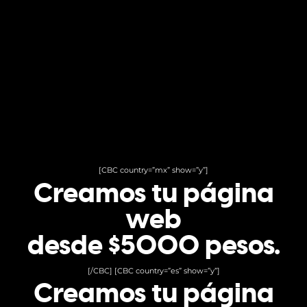
[CBC country=”mx” show=”y”]
Creamos tu página
web
desde $5000 pesos.
[/CBC] [CBC country=”es” show=”y”]
Creamos tu página