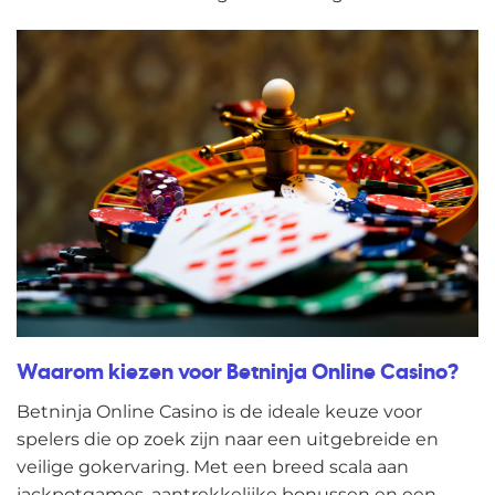
Waarom kiezen voor Betninja Online Casino?
Betninja Online Casino is de ideale keuze voor
spelers die op zoek zijn naar een uitgebreide en
veilige gokervaring. Met een breed scala aan
jackpotgames, aantrekkelijke bonussen en een