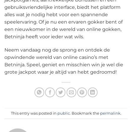
gebruiksvriendelijke interface, biedt het platform
alles wat je nodig hebt voor een spannende
speelervaring. Of je nu een ervaren gokker bent of
een nieuwkomer in de wereld van online gokken,
Betninja heeft voor ieder wat wils.
Neem vandaag nog de sprong en ontdek de
opwindende wereld van online casino’s met
Betninja. Speel, geniet en misschien win je wel die
grote jackpot waar je altijd van hebt gedroomd!
This entry was posted in
public
. Bookmark the
permalink
.