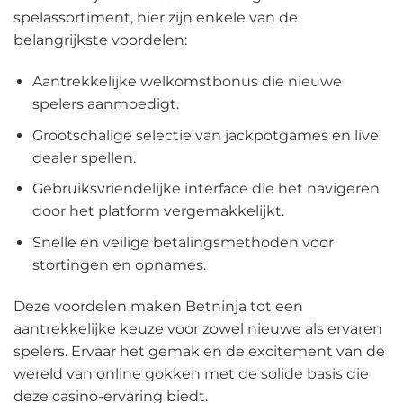
spelassortiment, hier zijn enkele van de
belangrijkste voordelen:
Aantrekkelijke welkomstbonus die nieuwe
spelers aanmoedigt.
Grootschalige selectie van jackpotgames en live
dealer spellen.
Gebruiksvriendelijke interface die het navigeren
door het platform vergemakkelijkt.
Snelle en veilige betalingsmethoden voor
stortingen en opnames.
Deze voordelen maken Betninja tot een
aantrekkelijke keuze voor zowel nieuwe als ervaren
spelers. Ervaar het gemak en de excitement van de
wereld van online gokken met de solide basis die
deze casino-ervaring biedt.