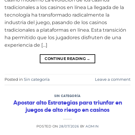
tradicionales a los casinos en línea La llegada de la
tecnología ha transformado radicalmente la
industria del juego, pasando de los casinos
tradicionales a plataformas en línea. Esta transición
ha permitido que los jugadores disfruten de una
experiencia de […]
CONTINUE READING
→
Posted in
Sin categoría
Leave a comment
SIN CATEGORÍA
Apostar alto Estrategias para triunfar en
juegos de alto riesgo en casinos
POSTED ON
28/07/2026
BY
ADMIN