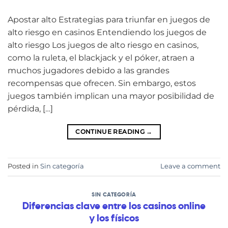
Apostar alto Estrategias para triunfar en juegos de
alto riesgo en casinos Entendiendo los juegos de
alto riesgo Los juegos de alto riesgo en casinos,
como la ruleta, el blackjack y el póker, atraen a
muchos jugadores debido a las grandes
recompensas que ofrecen. Sin embargo, estos
juegos también implican una mayor posibilidad de
pérdida, […]
CONTINUE READING
→
Posted in
Sin categoría
Leave a comment
SIN CATEGORÍA
Diferencias clave entre los casinos online
y los físicos