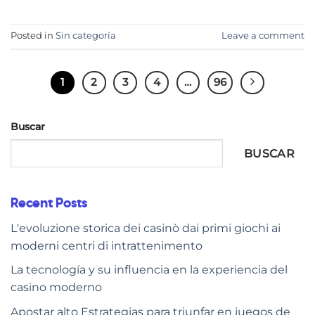
Posted in
Sin categoría
Leave a comment
1
2
3
4
…
96
Buscar
BUSCAR
Recent Posts
L'evoluzione storica dei casinò dai primi giochi ai
moderni centri di intrattenimento
La tecnología y su influencia en la experiencia del
casino moderno
Apostar alto Estrategias para triunfar en juegos de