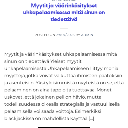
Myytit ja väärinkäsitykset
uhkapelaamisessa mitä sinun on
tiedettävä
POSTED ON
27/07/2026
BY
ADMIN
Myytit ja väärinkäsitykset uhkapelaamisessa mitä
sinun on tiedettävä Yleiset myytit
uhkapelaamisesta Uhkapelaamiseen liittyy monia
myyttejä, jotka voivat vaikuttaa ihmisten päätöksiin
ja asenteisiin. Yksi yleisimmistä myyteistä on se, että
pelaaminen on aina tappioita tuottavaa. Monet
uskovat, että jokainen peli on häviö, mutta
todellisuudessa oikealla strategialla ja vastuullisella
pelaamisella voi saada voittoja. Esimerkiksi
blackjackissa on mahdollista käyttää […]