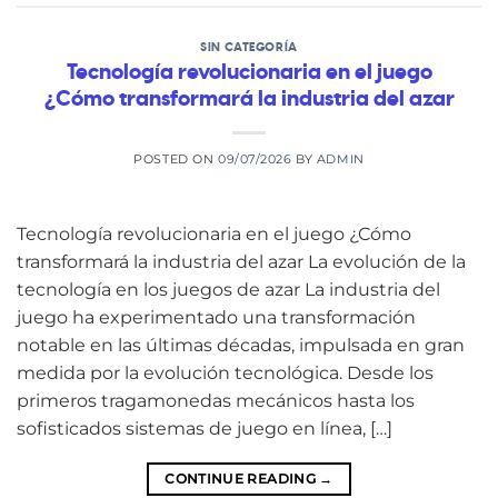
SIN CATEGORÍA
Tecnología revolucionaria en el juego
¿Cómo transformará la industria del azar
POSTED ON
09/07/2026
BY
ADMIN
Tecnología revolucionaria en el juego ¿Cómo
transformará la industria del azar La evolución de la
tecnología en los juegos de azar La industria del
juego ha experimentado una transformación
notable en las últimas décadas, impulsada en gran
medida por la evolución tecnológica. Desde los
primeros tragamonedas mecánicos hasta los
sofisticados sistemas de juego en línea, […]
CONTINUE READING
→