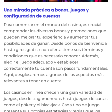
Una mirada práctica a bonos, juegos y
configuración de cuentas
Para comenzar en el mundo del casino, es crucial
comprender los diversos bonos y promociones que
pueden mejorar tu experiencia y aumentar tus
posibilidades de ganar. Desde bonos de bienvenida
hasta giros gratis, cada oferta tiene sus términos y
condiciones que es necesario conocer. Además,
elegir el juego adecuado y establecer
correctamente tu cuenta son pasos fundamentales.
Aquí, desglosaremos algunos de los aspectos más
relevantes a tener en cuenta.
Los casinos en línea ofrecen una gran variedad de
juegos, desde tragamonedas hasta juegos de cartas
como el póker y el blackjack. Cada tipo de juego
presenta sus propias estrategias y reglas que los