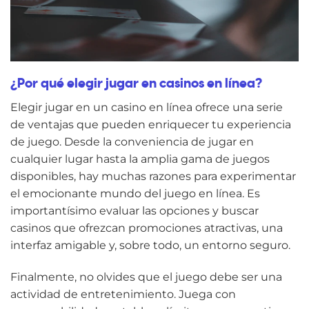
¿Por qué elegir jugar en casinos en línea?
Elegir jugar en un casino en línea ofrece una serie
de ventajas que pueden enriquecer tu experiencia
de juego. Desde la conveniencia de jugar en
cualquier lugar hasta la amplia gama de juegos
disponibles, hay muchas razones para experimentar
el emocionante mundo del juego en línea. Es
importantísimo evaluar las opciones y buscar
casinos que ofrezcan promociones atractivas, una
interfaz amigable y, sobre todo, un entorno seguro.
Finalmente, no olvides que el juego debe ser una
actividad de entretenimiento. Juega con