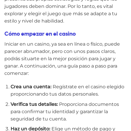
jugadores deben dominar. Por lo tanto, es vital
explorar y elegir el juego que más se adapte a tu
estilo y nivel de habilidad.
Cómo empezar en el casino
Iniciar en un casino, ya sea en línea o físico, puede
parecer abrumador, pero con unos pasos claros,
podrás situarte en la mejor posición para jugar y
ganar. A continuación, una guía paso a paso para
comenzar:
Crea una cuenta:
Regístrate en el casino elegido
proporcionando tus datos personales.
Verifica tus detalles:
Proporciona documentos
para confirmar tu identidad y garantizar la
seguridad de tu cuenta.
Haz un depósito:
Elige un método de pago y