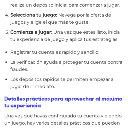
realiza un depósito inicial para comenzar a jugar.
Selecciona tu juego:
Navega por la oferta de
juegos y elige el que más te guste.
Comienza a jugar:
Una vez que estés listo, inicia
tu experiencia de juego y aplica tus estrategias.
Registrar tu cuenta es rápido y sencillo.
La verificación ayuda a proteger tu cuenta contra
fraudes.
Los depósitos rápidos te permiten empezar a
jugar de inmediato.
Detalles prácticos para aprovechar al máximo
tu experiencia
Una vez que hayas configurado tu cuenta y elegido
un juego, hay varios detalles prácticos que pueden