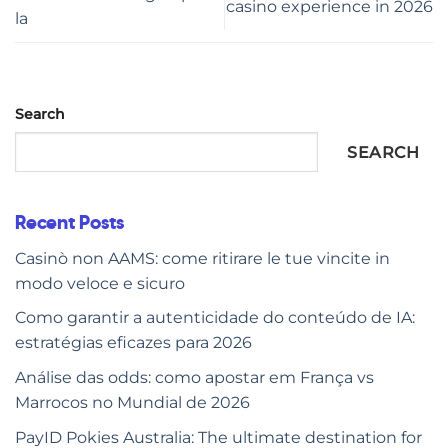
casino experience in 2026
la
Search
SEARCH
Recent Posts
Casinò non AAMS: come ritirare le tue vincite in
modo veloce e sicuro
Como garantir a autenticidade do conteúdo de IA:
estratégias eficazes para 2026
Análise das odds: como apostar em França vs
Marrocos no Mundial de 2026
PayID Pokies Australia: The ultimate destination for