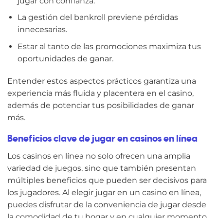
jugar con confianza.
La gestión del bankroll previene pérdidas
innecesarias.
Estar al tanto de las promociones maximiza tus
oportunidades de ganar.
Entender estos aspectos prácticos garantiza una
experiencia más fluida y placentera en el casino,
además de potenciar tus posibilidades de ganar
más.
Beneficios clave de jugar en casinos en línea
Los casinos en línea no solo ofrecen una amplia
variedad de juegos, sino que también presentan
múltiples beneficios que pueden ser decisivos para
los jugadores. Al elegir jugar en un casino en línea,
puedes disfrutar de la conveniencia de jugar desde
la comodidad de tu hogar y en cualquier momento.