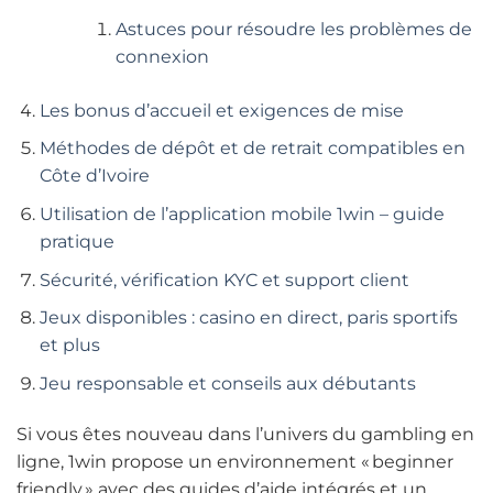
Astuces pour résoudre les problèmes de
connexion
Les bonus d’accueil et exigences de mise
Méthodes de dépôt et de retrait compatibles en
Côte d’Ivoire
Utilisation de l’application mobile 1win – guide
pratique
Sécurité, vérification KYC et support client
Jeux disponibles : casino en direct, paris sportifs
et plus
Jeu responsable et conseils aux débutants
Si vous êtes nouveau dans l’univers du gambling en
ligne, 1win propose un environnement « beginner
friendly » avec des guides d’aide intégrés et un