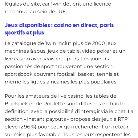
légales du site, car 1win détient une licence
reconnue au sein de l’UE.
Jeux disponibles : casino en direct, paris
sportifs et plus
Le catalogue de 1win inclut plus de 2000 jeux :
machines à sous, jeux de table, vidéo poker et un
live casino avec vrais croupiers. Les joueurs
passionnés de sport trouveront une section
sportsbook couvrant football, basket, tennis et
même les ligues africaines les plus populaires.
Pour les amateurs de live casino, les tables de
Blackjack et de Roulette sont diffusées en haute
définition, avec la possibilité d’interagir via le chat. La
section « instant payouts » propose des jeux à RTP
élevé (≥ 96 %) pour ceux qui recherchent un retour
sur mise plus favorable. Tous les jeux respectent les