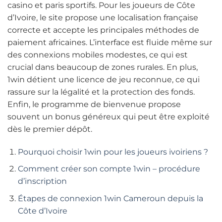
casino et paris sportifs. Pour les joueurs de Côte
d’Ivoire, le site propose une localisation française
correcte et accepte les principales méthodes de
paiement africaines. L’interface est fluide même sur
des connexions mobiles modestes, ce qui est
crucial dans beaucoup de zones rurales. En plus,
1win détient une licence de jeu reconnue, ce qui
rassure sur la légalité et la protection des fonds.
Enfin, le programme de bienvenue propose
souvent un bonus généreux qui peut être exploité
dès le premier dépôt.
Pourquoi choisir 1win pour les joueurs ivoiriens ?
Comment créer son compte 1win – procédure
d’inscription
Étapes de connexion 1win Cameroun depuis la
Côte d’Ivoire