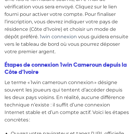
vérification vous sera envoyé. Cliquez sur le lien
fourni pour activer votre compte. Pour finaliser
l’inscription, vous devrez indiquer votre pays de
résidence (Côte d’Ivoire) et choisir un mode de
dépôt préféré.
1win connexion
vous guidera ensuite
vers le tableau de bord où vous pourrez déposer
votre premier argent.
Étapes de connexion 1win Cameroun depuis la
Côte d’Ivoire
Le terme « 1win cameroun connexion » désigne
souvent les joueurs qui tentent d’accéder depuis
les deux pays voisins. En réalité, aucune différence
technique n’existe : il suffit d’une connexion
Internet stable et d’un compte actif. Voici les étapes
concrètes :
Ouvrez votre navigateur et tapez l’URL officielle