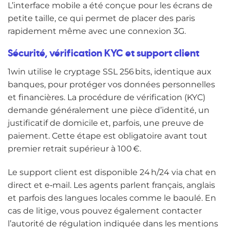
L’interface mobile a été conçue pour les écrans de
petite taille, ce qui permet de placer des paris
rapidement même avec une connexion 3G.
Sécurité, vérification KYC et support client
1win utilise le cryptage SSL 256 bits, identique aux
banques, pour protéger vos données personnelles
et financières. La procédure de vérification (KYC)
demande généralement une pièce d’identité, un
justificatif de domicile et, parfois, une preuve de
paiement. Cette étape est obligatoire avant tout
premier retrait supérieur à 100 €.
Le support client est disponible 24 h/24 via chat en
direct et e‑mail. Les agents parlent français, anglais
et parfois des langues locales comme le baoulé. En
cas de litige, vous pouvez également contacter
l’autorité de régulation indiquée dans les mentions