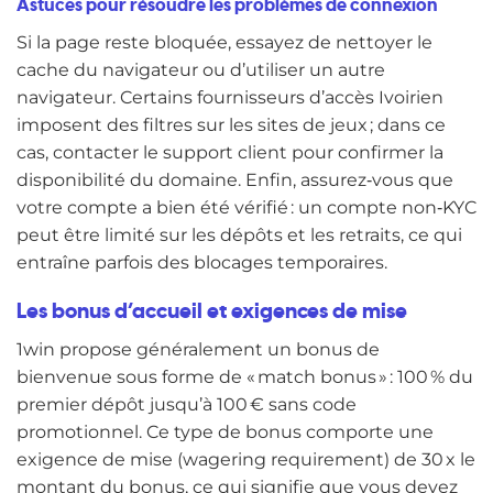
Astuces pour résoudre les problèmes de connexion
Si la page reste bloquée, essayez de nettoyer le
cache du navigateur ou d’utiliser un autre
navigateur. Certains fournisseurs d’accès Ivoirien
imposent des filtres sur les sites de jeux ; dans ce
cas, contacter le support client pour confirmer la
disponibilité du domaine. Enfin, assurez‑vous que
votre compte a bien été vérifié : un compte non‑KYC
peut être limité sur les dépôts et les retraits, ce qui
entraîne parfois des blocages temporaires.
Les bonus d’accueil et exigences de mise
1win propose généralement un bonus de
bienvenue sous forme de « match bonus » : 100 % du
premier dépôt jusqu’à 100 € sans code
promotionnel. Ce type de bonus comporte une
exigence de mise (wagering requirement) de 30 x le
montant du bonus, ce qui signifie que vous devez