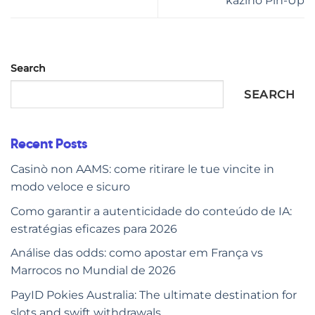
kazino Pin-Up
Search
SEARCH
Recent Posts
Casinò non AAMS: come ritirare le tue vincite in
modo veloce e sicuro
Como garantir a autenticidade do conteúdo de IA:
estratégias eficazes para 2026
Análise das odds: como apostar em França vs
Marrocos no Mundial de 2026
PayID Pokies Australia: The ultimate destination for
slots and swift withdrawals