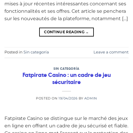
mises à jour récentes intéressantes concernant ses
fonctionnalités et ses offres. Cet article se penchera
sur les nouveautés de la plateforme, notamment […]
CONTINUE READING
→
Posted in
Sin categoría
Leave a comment
SIN CATEGORÍA
Fatpirate Casino : un cadre de jeu
sécuritaire
POSTED ON
19/04/2026
BY
ADMIN
Fatpirate Casino se distingue sur le marché des jeux
en ligne en offrant un cadre de jeu sécurisé et fiable.