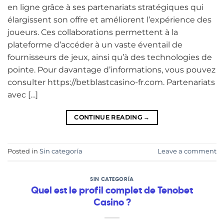
en ligne grâce à ses partenariats stratégiques qui
élargissent son offre et améliorent l’expérience des
joueurs. Ces collaborations permettent à la
plateforme d’accéder à un vaste éventail de
fournisseurs de jeux, ainsi qu’à des technologies de
pointe. Pour davantage d’informations, vous pouvez
consulter https://betblastcasino-fr.com. Partenariats
avec […]
CONTINUE READING
→
Posted in
Sin categoría
Leave a comment
SIN CATEGORÍA
Quel est le profil complet de Tenobet
Casino ?