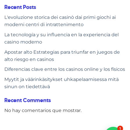
Recent Posts
L'evoluzione storica dei casinò dai primi giochi ai
moderni centri di intrattenimento
La tecnología y su influencia en la experiencia del
casino moderno
Apostar alto Estrategias para triunfar en juegos de
alto riesgo en casinos
Diferencias clave entre los casinos online y los físicos
Myytit ja väärinkäsitykset uhkapelaamisessa mitä
sinun on tiedettävä
Recent Comments
No hay comentarios que mostrar.
1