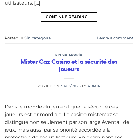
utilisateurs. […]
CONTINUE READING
→
Posted in
Sin categoría
Leave a comment
SIN CATEGORÍA
Mister Caz Casino et la sécurité des
joueurs
POSTED ON
30/03/2026
BY
ADMIN
Dans le monde du jeu en ligne, la sécurité des
joueurs est primordiale. Le casino mistercaz se
distingue non seulement par son large éventail de
jeux, mais aussi par sa priorité accordée à la
protection de ses utilisateurs. En examinant ses