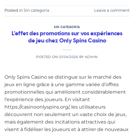
Posted in
Sin categoría
Leave a comment
SIN CATEGORÍA
L’effet des promotions sur vos expériences
de jeu chez Only Spins Casino
POSTED ON
01/04/2026
BY
ADMIN
Only Spins Casino se distingue sur le marché des
jeux en ligne grâce à une gamme variée d’offres
promotionnelles qui améliorent considérablement
l’expérience des joueurs. En visitant
https://casinoonlyspins.org/, les utilisateurs
découvrent non seulement un vaste choix de jeux,
mais également des incitations attractives qui
visent à fidéliser les joueurs et à attirer de nouveaux