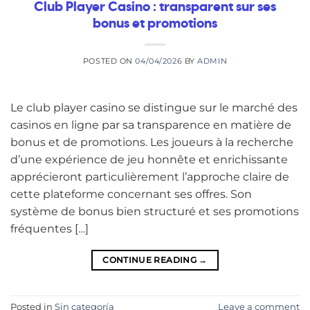
Club Player Casino : transparent sur ses
bonus et promotions
POSTED ON
04/04/2026
BY
ADMIN
Le club player casino se distingue sur le marché des
casinos en ligne par sa transparence en matière de
bonus et de promotions. Les joueurs à la recherche
d’une expérience de jeu honnête et enrichissante
apprécieront particulièrement l’approche claire de
cette plateforme concernant ses offres. Son
système de bonus bien structuré et ses promotions
fréquentes […]
CONTINUE READING
→
Posted in
Sin categoría
Leave a comment