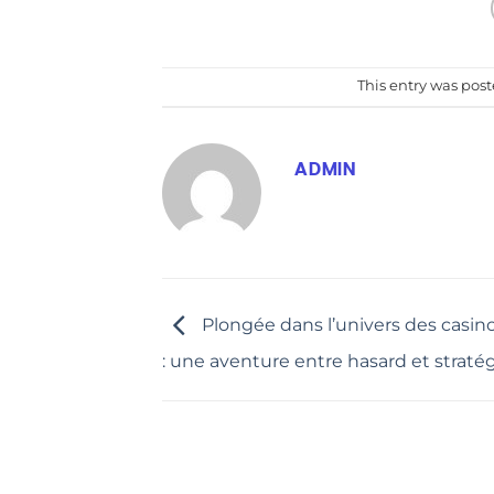
This entry was pos
ADMIN
Plongée dans l’univers des casino
: une aventure entre hasard et straté