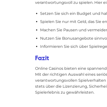
verantwortungsvoll zu spielen. Hier e
Setzen Sie sich ein Budget und halt
Spielen Sie nur mit Geld, das Sie 
Machen Sie Pausen und vermeiden 
Nutzen Sie Bonusangebote sinnvol
Informieren Sie sich über Spielrege
Fazit
Online Casinos bieten eine spannend
Mit der richtigen Auswahl eines seri
verantwortungsvollen Spielverhalten 
stets über die Lizenzierung, Sicherh
Spielerlebnis zu gewährleisten.