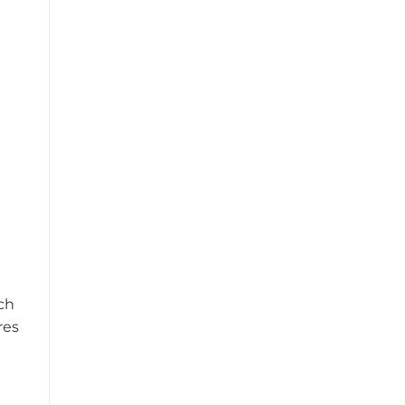
ch
res