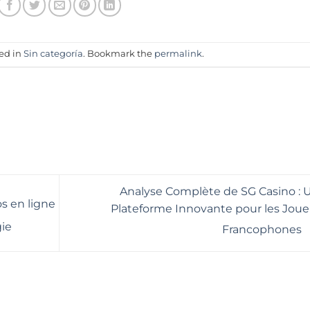
ted in
Sin categoría
. Bookmark the
permalink
.
Analyse Complète de SG Casino : 
s en ligne
Plateforme Innovante pour les Joue
gie
Francophones