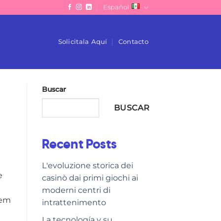
Español
Solicitala Aquí
Contacto
Buscar
BUSCAR
Recent Posts
L'evoluzione storica dei
e
casinò dai primi giochi ai
moderni centri di
nem
intrattenimento
La tecnología y su