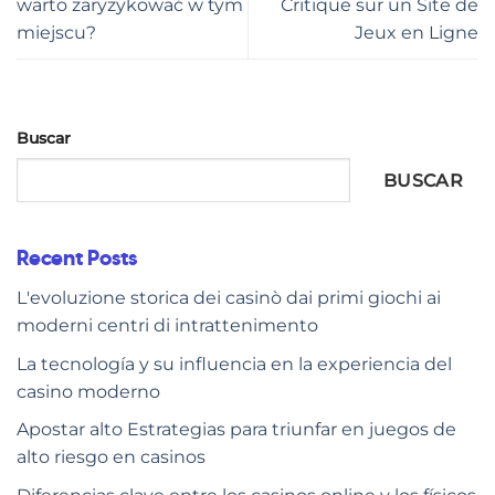
warto zaryzykować w tym
Critique sur un Site de
miejscu?
Jeux en Ligne
Buscar
BUSCAR
Recent Posts
L'evoluzione storica dei casinò dai primi giochi ai
moderni centri di intrattenimento
La tecnología y su influencia en la experiencia del
casino moderno
Apostar alto Estrategias para triunfar en juegos de
alto riesgo en casinos