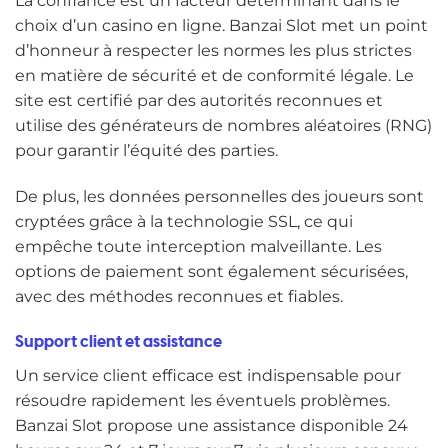
La confiance est un facteur déterminant dans le
choix d’un casino en ligne. Banzai Slot met un point
d’honneur à respecter les normes les plus strictes
en matière de sécurité et de conformité légale. Le
site est certifié par des autorités reconnues et
utilise des générateurs de nombres aléatoires (RNG)
pour garantir l’équité des parties.
De plus, les données personnelles des joueurs sont
cryptées grâce à la technologie SSL, ce qui
empêche toute interception malveillante. Les
options de paiement sont également sécurisées,
avec des méthodes reconnues et fiables.
Support client et assistance
Un service client efficace est indispensable pour
résoudre rapidement les éventuels problèmes.
Banzai Slot propose une assistance disponible 24