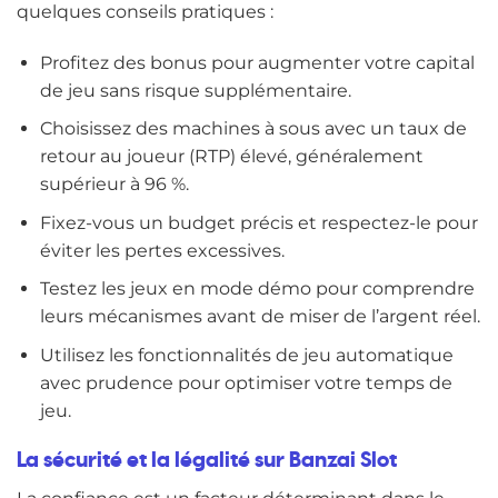
quelques conseils pratiques :
Profitez des bonus pour augmenter votre capital
de jeu sans risque supplémentaire.
Choisissez des machines à sous avec un taux de
retour au joueur (RTP) élevé, généralement
supérieur à 96 %.
Fixez-vous un budget précis et respectez-le pour
éviter les pertes excessives.
Testez les jeux en mode démo pour comprendre
leurs mécanismes avant de miser de l’argent réel.
Utilisez les fonctionnalités de jeu automatique
avec prudence pour optimiser votre temps de
jeu.
La sécurité et la légalité sur Banzai Slot