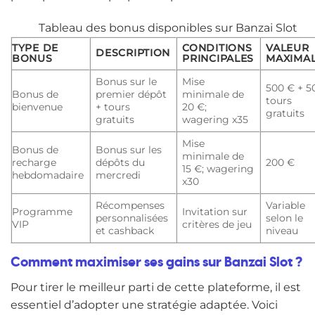
Tableau des bonus disponibles sur Banzai Slot
TYPE DE
CONDITIONS
VALEUR
DESCRIPTION
BONUS
PRINCIPALES
MAXIMA
Bonus sur le
Mise
500 € + 5
Bonus de
premier dépôt
minimale de
tours
bienvenue
+ tours
20 €;
gratuits
gratuits
wagering x35
Mise
Bonus de
Bonus sur les
minimale de
recharge
dépôts du
200 €
15 €; wagering
hebdomadaire
mercredi
x30
Récompenses
Variable
Programme
Invitation sur
personnalisées
selon le
VIP
critères de jeu
et cashback
niveau
Comment maximiser ses gains sur Banzai Slot ?
Pour tirer le meilleur parti de cette plateforme, il est
essentiel d’adopter une stratégie adaptée. Voici