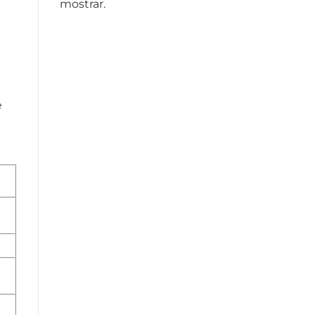
mostrar.
e