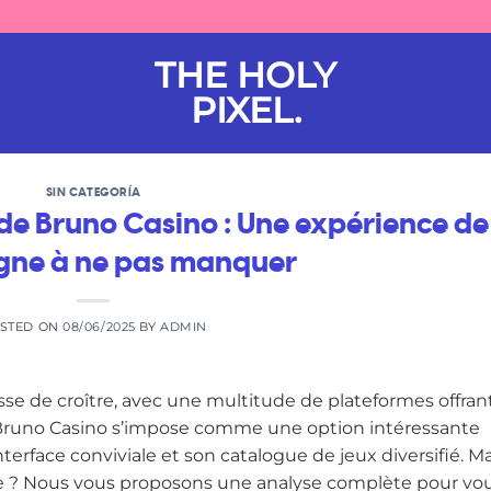
THE HOLY
PIXEL.
SIN CATEGORÍA
e Bruno Casino : Une expérience de
ligne à ne pas manquer
STED ON
08/06/2025
BY
ADMIN
se de croître, avec une multitude de plateformes offran
, Bruno Casino s’impose comme une option intéressante
nterface conviviale et son catalogue de jeux diversifié. Ma
e ? Nous vous proposons une analyse complète pour vo