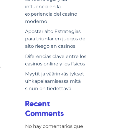
influencia en la
experiencia del casino
moderno
Apostar alto Estrategias
para triunfar en juegos de
alto riesgo en casinos
Diferencias clave entre los
casinos online y los físicos
r
Myytit ja väärinkäsitykset
uhkapelaamisessa mitä
sinun on tiedettävä
Recent
Comments
No hay comentarios que