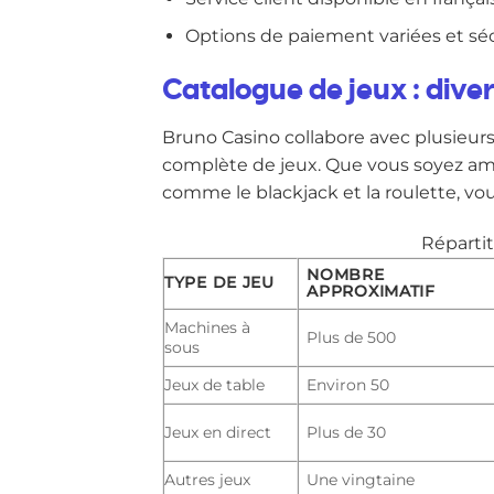
Options de paiement variées et séc
Catalogue de jeux : diver
Bruno Casino collabore avec plusieu
complète de jeux. Que vous soyez ama
comme le blackjack et la roulette, vo
Répartit
NOMBRE
TYPE DE JEU
APPROXIMATIF
Machines à
Plus de 500
sous
Jeux de table
Environ 50
Jeux en direct
Plus de 30
Autres jeux
Une vingtaine