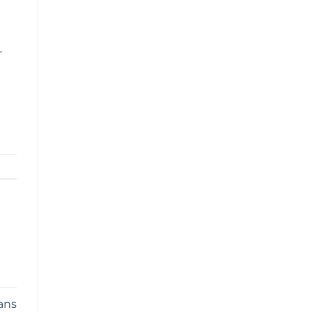
-
ans