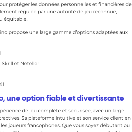
ur protéger les données personnelles et financières de
galement régulée par une autorité de jeu reconnue,
u équitable.
sino propose une large gamme d’options adaptées aux
d
krill et Neteller
é)
, une option fiable et divertissante
périence de jeu complète et sécurisée, avec un large
ractives. Sa plateforme intuitive et son service client en
r les joueurs francophones. Que vous soyez débutant ou