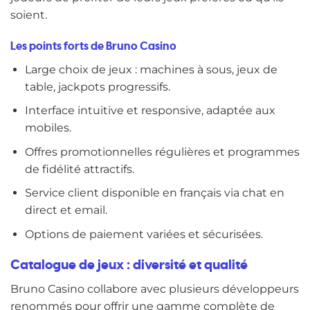
soient.
Les points forts de Bruno Casino
Large choix de jeux : machines à sous, jeux de
table, jackpots progressifs.
Interface intuitive et responsive, adaptée aux
mobiles.
Offres promotionnelles régulières et programmes
de fidélité attractifs.
Service client disponible en français via chat en
direct et email.
Options de paiement variées et sécurisées.
Catalogue de jeux : diversité et qualité
Bruno Casino collabore avec plusieurs développeurs
renommés pour offrir une gamme complète de