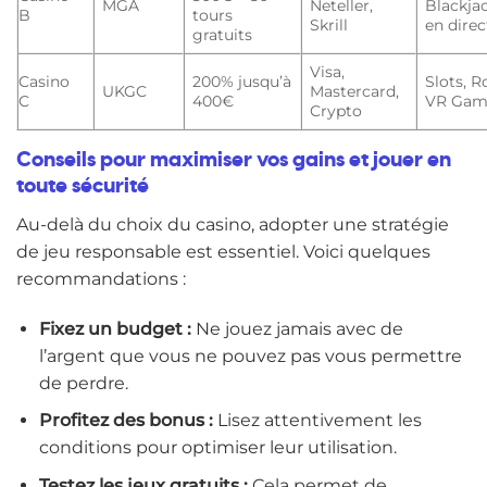
MGA
Neteller,
Blackjac
B
tours
Skrill
en direc
gratuits
Visa,
Casino
200% jusqu’à
Slots, R
UKGC
Mastercard,
C
400€
VR Gam
Crypto
Conseils pour maximiser vos gains et jouer en
toute sécurité
Au-delà du choix du casino, adopter une stratégie
de jeu responsable est essentiel. Voici quelques
recommandations :
Fixez un budget :
Ne jouez jamais avec de
l’argent que vous ne pouvez pas vous permettre
de perdre.
Profitez des bonus :
Lisez attentivement les
conditions pour optimiser leur utilisation.
Testez les jeux gratuits :
Cela permet de