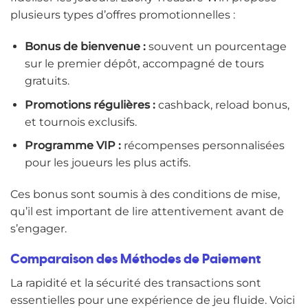
plusieurs types d’offres promotionnelles :
Bonus de bienvenue :
souvent un pourcentage
sur le premier dépôt, accompagné de tours
gratuits.
Promotions régulières :
cashback, reload bonus,
et tournois exclusifs.
Programme VIP :
récompenses personnalisées
pour les joueurs les plus actifs.
Ces bonus sont soumis à des conditions de mise,
qu’il est important de lire attentivement avant de
s’engager.
Comparaison des Méthodes de Paiement
La rapidité et la sécurité des transactions sont
essentielles pour une expérience de jeu fluide. Voici