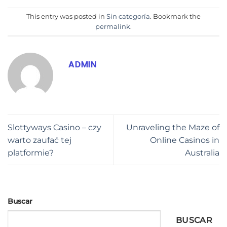
This entry was posted in
Sin categoría
. Bookmark the
permalink
.
ADMIN
Slottyways Casino – czy
Unraveling the Maze of
warto zaufać tej
Online Casinos in
platformie?
Australia
Buscar
BUSCAR