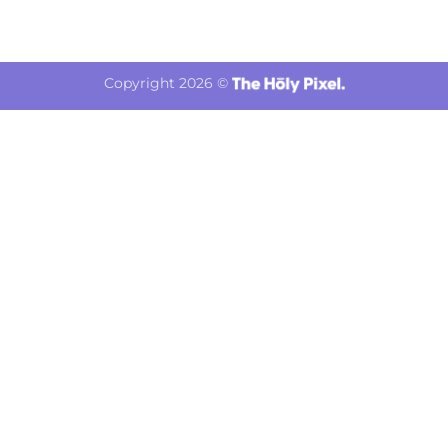
Copyright 2026 ©