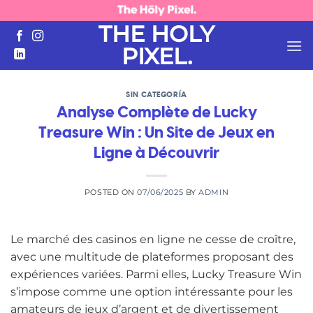
Skip
to
THE HOLY
content
PIXEL.
SIN CATEGORÍA
Analyse Complète de Lucky
Treasure Win : Un Site de Jeux en
Ligne à Découvrir
POSTED ON
07/06/2025
BY
ADMIN
Le marché des casinos en ligne ne cesse de croître,
avec une multitude de plateformes proposant des
expériences variées. Parmi elles, Lucky Treasure Win
s’impose comme une option intéressante pour les
amateurs de jeux d’argent et de divertissement