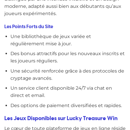
moderne, adapté aussi bien aux débutants qu’aux
joueurs expérimentés.
Les Points Forts du Site
Une bibliothèque de jeux variée et
régulièrement mise à jour.
Des bonus attractifs pour les nouveaux inscrits et
les joueurs réguliers.
Une sécurité renforcée grâce à des protocoles de
cryptage avancés.
Un service client disponible 24/7 via chat en
direct et email.
Des options de paiement diversifiées et rapides.
Les Jeux Disponibles sur Lucky Treasure Win
Le cœur de toute plateforme de jeux en ligne réside