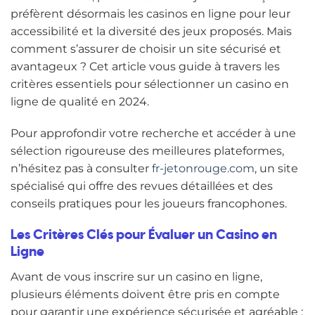
préfèrent désormais les casinos en ligne pour leur
accessibilité et la diversité des jeux proposés. Mais
comment s’assurer de choisir un site sécurisé et
avantageux ? Cet article vous guide à travers les
critères essentiels pour sélectionner un casino en
ligne de qualité en 2024.
Pour approfondir votre recherche et accéder à une
sélection rigoureuse des meilleures plateformes,
n’hésitez pas à consulter
fr-jetonrouge.com
, un site
spécialisé qui offre des revues détaillées et des
conseils pratiques pour les joueurs francophones.
Les Critères Clés pour Évaluer un Casino en
Ligne
Avant de vous inscrire sur un casino en ligne,
plusieurs éléments doivent être pris en compte
pour garantir une expérience sécurisée et agréable :