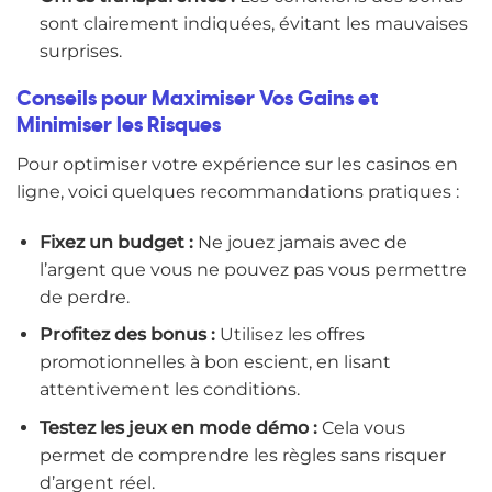
sont clairement indiquées, évitant les mauvaises
surprises.
Conseils pour Maximiser Vos Gains et
Minimiser les Risques
Pour optimiser votre expérience sur les casinos en
ligne, voici quelques recommandations pratiques :
Fixez un budget :
Ne jouez jamais avec de
l’argent que vous ne pouvez pas vous permettre
de perdre.
Profitez des bonus :
Utilisez les offres
promotionnelles à bon escient, en lisant
attentivement les conditions.
Testez les jeux en mode démo :
Cela vous
permet de comprendre les règles sans risquer
d’argent réel.