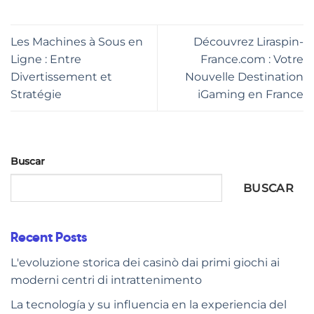
Les Machines à Sous en
Découvrez Liraspin-
Ligne : Entre
France.com : Votre
Divertissement et
Nouvelle Destination
Stratégie
iGaming en France
Buscar
BUSCAR
Recent Posts
L'evoluzione storica dei casinò dai primi giochi ai
moderni centri di intrattenimento
La tecnología y su influencia en la experiencia del