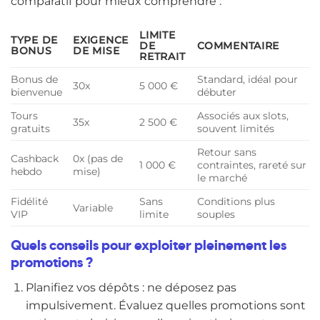
comparatif pour mieux comprendre :
LIMITE
TYPE DE
EXIGENCE
DE
COMMENTAIRE
BONUS
DE MISE
RETRAIT
Bonus de
Standard, idéal pour
30x
5 000 €
bienvenue
débuter
Tours
Associés aux slots,
35x
2 500 €
gratuits
souvent limités
Retour sans
Cashback
0x (pas de
1 000 €
contraintes, rareté sur
hebdo
mise)
le marché
Fidélité
Sans
Conditions plus
Variable
VIP
limite
souples
Quels conseils pour exploiter pleinement les
promotions ?
Planifiez vos dépôts : ne déposez pas
impulsivement. Évaluez quelles promotions sont