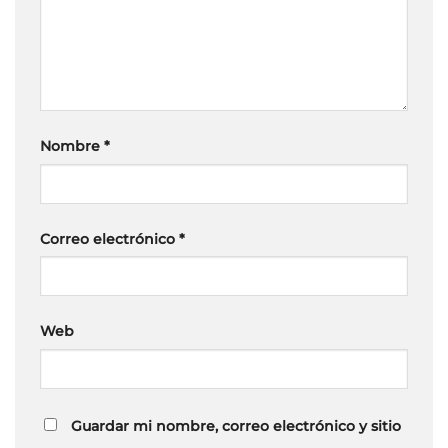
Nombre
*
Correo electrónico
*
Web
Guardar mi nombre, correo electrónico y sitio