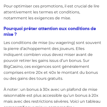
Pour optimiser ces promotions, il est crucial de lire
attentivement les termes et conditions,
notamment les exigences de mise.
Pourquoi prêter attention aux conditions de
mise ?
Les conditions de mise (ou wagering) sont souvent
la pierre d’achoppement des joueurs. Elles
indiquent combien vous devez miser avant de
pouvoir retirer les gains issus d’un bonus. Sur
BigCasino, ces exigences sont généralement
comprises entre 20x et 40x le montant du bonus
ou des gains des tours gratuits.
À noter : un bonus à 30x avec un plafond de mise
raisonnable est plus accessible qu’un bonus à 20x
mais avec des restrictions sévères. Voici un tableau