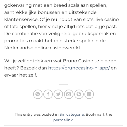
gokervaring met een breed scala aan spellen,
aantrekkelijke bonussen en uitstekende
klantenservice. Of je nu houdt van slots, live casino
of tafelspellen, hier vind je altijd iets dat bij je past.
De combinatie van veiligheid, gebruiksgemak en
promoties maakt het een sterke speler in de
Nederlandse online casinowereld.
Wil je zelf ontdekken wat Bruno Casino te bieden
heeft? Bezoek dan
https://brunocasino-nl.app/
en
ervaar het zelf.
This entry was posted in
Sin categoría
. Bookmark the
permalink
.