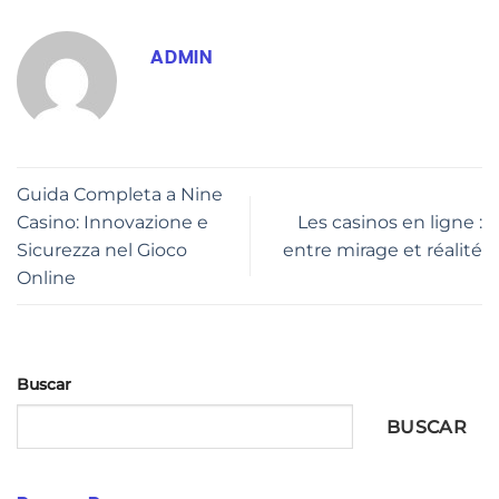
ADMIN
Guida Completa a Nine
Casino: Innovazione e
Les casinos en ligne :
Sicurezza nel Gioco
entre mirage et réalité
Online
Buscar
BUSCAR