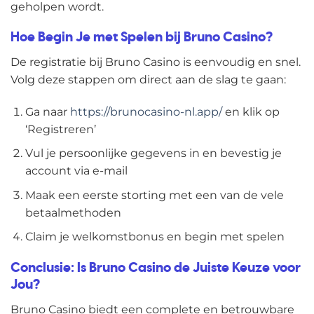
geholpen wordt.
Hoe Begin Je met Spelen bij Bruno Casino?
De registratie bij Bruno Casino is eenvoudig en snel.
Volg deze stappen om direct aan de slag te gaan:
Ga naar
https://brunocasino-nl.app/
en klik op
‘Registreren’
Vul je persoonlijke gegevens in en bevestig je
account via e-mail
Maak een eerste storting met een van de vele
betaalmethoden
Claim je welkomstbonus en begin met spelen
Conclusie: Is Bruno Casino de Juiste Keuze voor
Jou?
Bruno Casino biedt een complete en betrouwbare