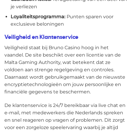
je verliezen
Loyaliteitsprogramma:
Punten sparen voor
exclusieve beloningen
Veiligheid en Klantenservice
Veiligheid staat bij Bruno Casino hoog in het
vaandel. De site beschikt over een licentie van de
Malta Gaming Authority, wat betekent dat ze
voldoen aan strenge regelgeving en controles.
Daarnaast wordt gebruikgemaakt van de nieuwste
encryptietechnologieën om jouw persoonlijke en
financiële gegevens te beschermen.
De klantenservice is 24/7 bereikbaar via live chat en
e-mail, met medewerkers die Nederlands spreken
en snel reageren op vragen of problemen. Dit zorgt
voor een zorgeloze speelervaring waarbij je altijd