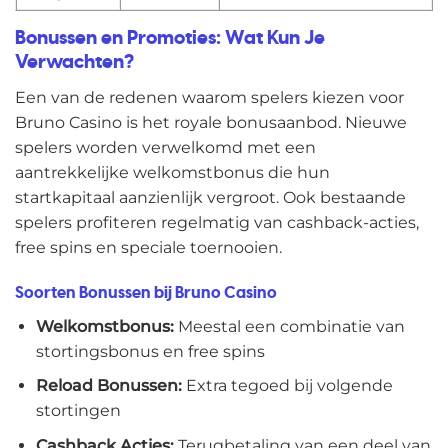
Bonussen en Promoties: Wat Kun Je
Verwachten?
Een van de redenen waarom spelers kiezen voor
Bruno Casino is het royale bonusaanbod. Nieuwe
spelers worden verwelkomd met een
aantrekkelijke welkomstbonus die hun
startkapitaal aanzienlijk vergroot. Ook bestaande
spelers profiteren regelmatig van cashback-acties,
free spins en speciale toernooien.
Soorten Bonussen bij Bruno Casino
Welkomstbonus:
Meestal een combinatie van
stortingsbonus en free spins
Reload Bonussen:
Extra tegoed bij volgende
stortingen
Cashback Acties:
Terugbetaling van een deel van