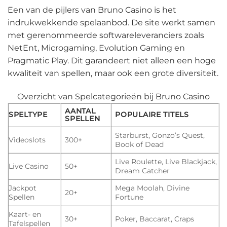
Een van de pijlers van Bruno Casino is het
indrukwekkende spelaanbod. De site werkt samen
met gerenommeerde softwareleveranciers zoals
NetEnt, Microgaming, Evolution Gaming en
Pragmatic Play. Dit garandeert niet alleen een hoge
kwaliteit van spellen, maar ook een grote diversiteit.
Overzicht van Spelcategorieën bij Bruno Casino
AANTAL
SPELTYPE
POPULAIRE TITELS
SPELLEN
Starburst, Gonzo’s Quest,
Videoslots
300+
Book of Dead
Live Roulette, Live Blackjack,
Live Casino
50+
Dream Catcher
Jackpot
Mega Moolah, Divine
20+
Spellen
Fortune
Kaart- en
30+
Poker, Baccarat, Craps
Tafelspellen