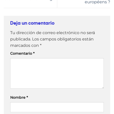
européens ?
Deja un comentario
Tu dirección de correo electrónico no será
publicada.
Los campos obligatorios están
marcados con
*
Comentario
*
Nombre
*