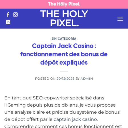
Skip
to
THE HOLY
content
PIXEL.
SIN CATEGORÍA
Captain Jack Casino :
fonctionnement des bonus de
dépôt expliqués
POSTED ON
20/12/2025
BY
ADMIN
En tant que SEO-copywriter spécialisé dans
l’iGaming depuis plus de dix ans, je vous propose
une analyse claire et précise du système de bonus
de dépôt offert par le
captain jack casino
.
Comprendre comment ces bonus fonctionnent est