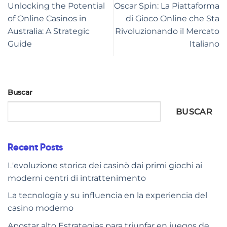
Unlocking the Potential
Oscar Spin: La Piattaforma
of Online Casinos in
di Gioco Online che Sta
Australia: A Strategic
Rivoluzionando il Mercato
Guide
Italiano
Buscar
BUSCAR
Recent Posts
L'evoluzione storica dei casinò dai primi giochi ai
moderni centri di intrattenimento
La tecnología y su influencia en la experiencia del
casino moderno
Apostar alto Estrategias para triunfar en juegos de