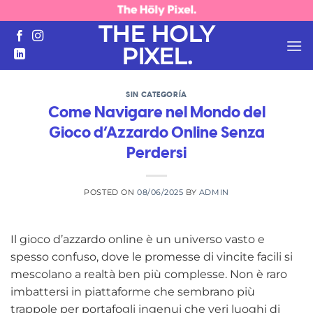
Skip
to
THE HOLY
content
PIXEL.
SIN CATEGORÍA
Come Navigare nel Mondo del
Gioco d’Azzardo Online Senza
Perdersi
POSTED ON
08/06/2025
BY
ADMIN
Il gioco d’azzardo online è un universo vasto e
spesso confuso, dove le promesse di vincite facili si
mescolano a realtà ben più complesse. Non è raro
imbattersi in piattaforme che sembrano più
trappole per portafogli ingenui che veri luoghi di