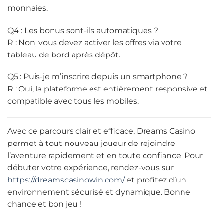
monnaies.
Q4 : Les bonus sont-ils automatiques ?
R : Non, vous devez activer les offres via votre
tableau de bord après dépôt.
Q5 : Puis-je m’inscrire depuis un smartphone ?
R : Oui, la plateforme est entièrement responsive et
compatible avec tous les mobiles.
Avec ce parcours clair et efficace, Dreams Casino
permet à tout nouveau joueur de rejoindre
l’aventure rapidement et en toute confiance. Pour
débuter votre expérience, rendez-vous sur
https://dreamscasinowin.com/
et profitez d’un
environnement sécurisé et dynamique. Bonne
chance et bon jeu !