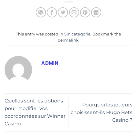
This entry was posted in
Sin categoría
. Bookmark the
permalink
.
ADMIN
Quelles sont les options
Pourquoi les joueurs
pour modifier vos
choisissent-ils Hugo Bets
coordonnées sur Winner
Casino ?
Casino