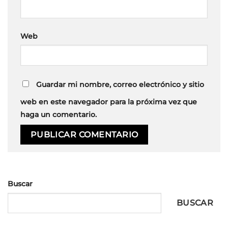
Web
Guardar mi nombre, correo electrónico y sitio
web en este navegador para la próxima vez que
haga un comentario.
Buscar
BUSCAR