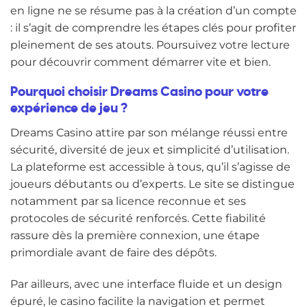
en ligne ne se résume pas à la création d’un compte
: il s’agit de comprendre les étapes clés pour profiter
pleinement de ses atouts. Poursuivez votre lecture
pour découvrir comment démarrer vite et bien.
Pourquoi choisir Dreams Casino pour votre
expérience de jeu ?
Dreams Casino attire par son mélange réussi entre
sécurité, diversité de jeux et simplicité d’utilisation.
La plateforme est accessible à tous, qu’il s’agisse de
joueurs débutants ou d’experts. Le site se distingue
notamment par sa licence reconnue et ses
protocoles de sécurité renforcés. Cette fiabilité
rassure dès la première connexion, une étape
primordiale avant de faire des dépôts.
Par ailleurs, avec une interface fluide et un design
épuré, le casino facilite la navigation et permet