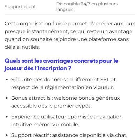
Disponible 24/7 en plusieurs
Support client
langues
Cette organisation fluide permet d’accéder aux jeux
presque instantanément, ce qui reste un avantage
quand on souhaite rejoindre une plateforme sans
délais inutiles.
Quels sont les avantages concrets pour le
joueur dès l’inscription ?
Sécurité des données : chiffrement SSL et
respect de la réglementation en vigueur.
Bonus attractifs : welcome bonus généreux
accessible dès le premier dépôt.
Expérience utilisateur optimisée : navigation
intuitive même sur mobile.
Support réactif : assistance disponible via chat,