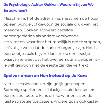
De Psychologie Achter Gokken: Waarom Blijven We
Terugkomen?
Misschien is het de adrenaline, misschien de hoop
op een wonder, of gewoon de sociale druk van het
meedoen. Gokken activeert dezelfde
hersengebieden als andere verslavende
activiteiten, waardoor het moeilijk is om te stoppen,
zelfs als je weet dat de kansen tegen je zijn. Het is
een beetje zoals blijven dansen op een feestje
waarvan je weet dat het over een uur afgelopen is –
je wilt gewoon niet de eerste zijn die vertrekt.
Spelvarianten en Hun Invloed op Je Kans
Niet alle casinospellen zijn gelijk geschapen.
Sommige spellen, zoals blackjack, bieden spelers
een relatief betere kans om te winnen als ze de
juiste strategie toepassen. Andere, zoals gokkasten,