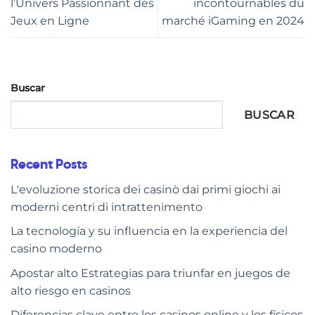
l’Univers Passionnant des
incontournables du
Jeux en Ligne
marché iGaming en 2024
Buscar
BUSCAR
Recent Posts
L'evoluzione storica dei casinò dai primi giochi ai
moderni centri di intrattenimento
La tecnología y su influencia en la experiencia del
casino moderno
Apostar alto Estrategias para triunfar en juegos de
alto riesgo en casinos
Diferencias clave entre los casinos online y los físicos