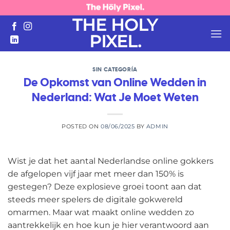
Skip
to
THE HOLY
content
PIXEL.
SIN CATEGORÍA
De Opkomst van Online Wedden in
Nederland: Wat Je Moet Weten
POSTED ON
08/06/2025
BY
ADMIN
Wist je dat het aantal Nederlandse online gokkers
de afgelopen vijf jaar met meer dan 150% is
gestegen? Deze explosieve groei toont aan dat
steeds meer spelers de digitale gokwereld
omarmen. Maar wat maakt online wedden zo
aantrekkelijk en hoe kun je hier verantwoord aan