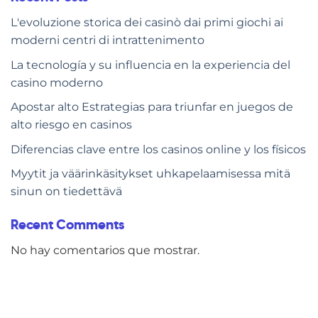
L'evoluzione storica dei casinò dai primi giochi ai
moderni centri di intrattenimento
La tecnología y su influencia en la experiencia del
casino moderno
Apostar alto Estrategias para triunfar en juegos de
alto riesgo en casinos
Diferencias clave entre los casinos online y los físicos
Myytit ja väärinkäsitykset uhkapelaamisessa mitä
sinun on tiedettävä
Recent Comments
No hay comentarios que mostrar.