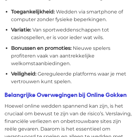
Toegankelijkheid:
Wedden via smartphone of
computer zonder fysieke beperkingen.
Variatie:
Van sportweddenschappen tot
casinospellen, er is voor ieder wat wils.
Bonussen en promoties:
Nieuwe spelers
profiteren vaak van aantrekkelijke
welkomstaanbiedingen.
Veiligheid:
Gereguleerde platforms waar je met
vertrouwen kunt spelen.
Belangrijke Overwegingen bij Online Gokken
Hoewel online wedden spannend kan zijn, is het
cruciaal om bewust te zijn van de risico’s. Verslaving,
financiële verliezen en onbetrouwbare sites zijn
reële gevaren. Daarom is het essentieel om
verantwoord te spelen en alleen te wedden met