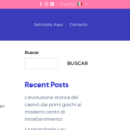
Español
Solicitala Aquí
Contacto
Buscar
BUSCAR
Recent Posts
L'evoluzione storica dei
casinò dai primi giochi ai
an
moderni centri di
intrattenimento
La tecnología y su