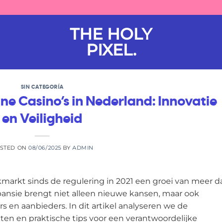
THE HOLY
PIXEL.
SIN CATEGORÍA
ne Casino’s in Nederland: Innovatie
en Veiligheid
STED ON
08/06/2025
BY
ADMIN
markt sinds de regulering in 2021 een groei van meer d
xpansie brengt niet alleen nieuwe kansen, maar ook
 en aanbieders. In dit artikel analyseren we de
cten en praktische tips voor een verantwoordelijke