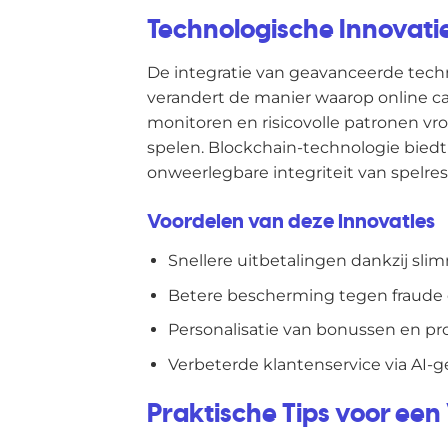
Technologische Innovatie
De integratie van geavanceerde techn
verandert de manier waarop online ca
monitoren en risicovolle patronen vro
spelen. Blockchain-technologie biedt 
onweerlegbare integriteit van spelres
Voordelen van deze innovaties
Snellere uitbetalingen dankzij sl
Betere bescherming tegen fraude 
Personalisatie van bonussen en pr
Verbeterde klantenservice via AI-
Praktische Tips voor ee