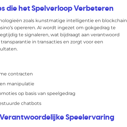
s die het Spelverloop Verbeteren
ologieën zoals kunstmatige intelligentie en blockchain
sino’s opereren. AI wordt ingezet om gokgedrag te
egtijdig te signaleren, wat bijdraagt aan verantwoord
transparantie in transacties en zorgt voor een
ultaten.
imme contracten
en manipulatie
omoties op basis van speelgedrag
gestuurde chatbots
n Verantwoordelijke Speelervaring