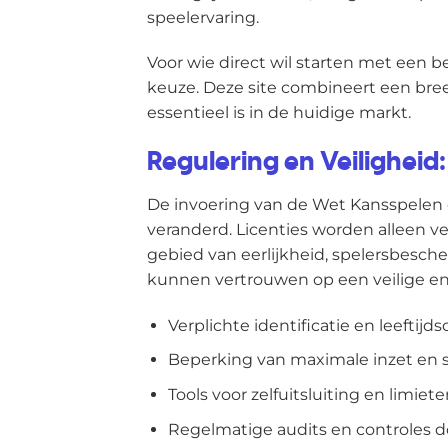
speelervaring.
Voor wie direct wil starten met een 
keuze. Deze site combineert een bre
essentieel is in de huidige markt.
Regulering en Veiligheid
De invoering van de Wet Kansspelen 
veranderd. Licenties worden alleen ve
gebied van eerlijkheid, spelersbescher
kunnen vertrouwen op een veilige e
Verplichte identificatie en leeftijd
Beperking van maximale inzet en 
Tools voor zelfuitsluiting en limiete
Regelmatige audits en controles d