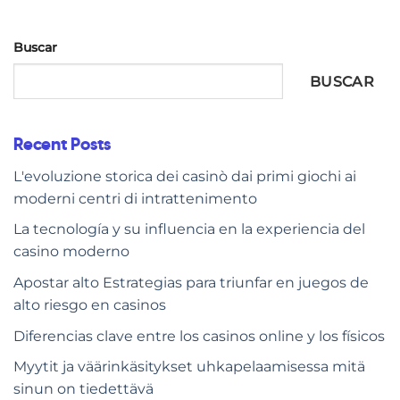
Buscar
BUSCAR
Recent Posts
L'evoluzione storica dei casinò dai primi giochi ai
moderni centri di intrattenimento
La tecnología y su influencia en la experiencia del
casino moderno
Apostar alto Estrategias para triunfar en juegos de
alto riesgo en casinos
Diferencias clave entre los casinos online y los físicos
Myytit ja väärinkäsitykset uhkapelaamisessa mitä
sinun on tiedettävä