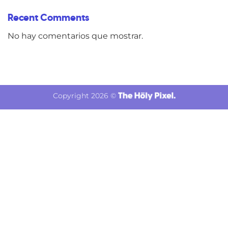
Recent Comments
No hay comentarios que mostrar.
Copyright 2026 ©