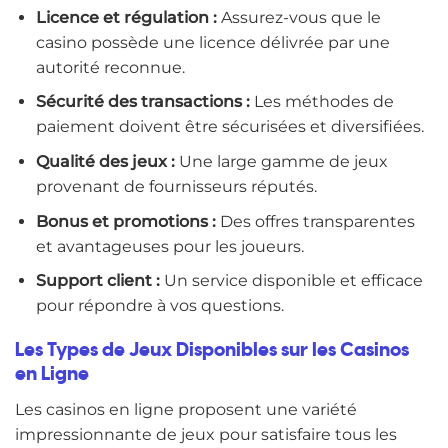
Licence et régulation :
Assurez-vous que le
casino possède une licence délivrée par une
autorité reconnue.
Sécurité des transactions :
Les méthodes de
paiement doivent être sécurisées et diversifiées.
Qualité des jeux :
Une large gamme de jeux
provenant de fournisseurs réputés.
Bonus et promotions :
Des offres transparentes
et avantageuses pour les joueurs.
Support client :
Un service disponible et efficace
pour répondre à vos questions.
Les Types de Jeux Disponibles sur les Casinos
en Ligne
Les casinos en ligne proposent une variété
impressionnante de jeux pour satisfaire tous les