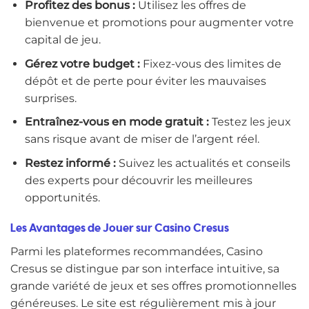
Profitez des bonus :
Utilisez les offres de
bienvenue et promotions pour augmenter votre
capital de jeu.
Gérez votre budget :
Fixez-vous des limites de
dépôt et de perte pour éviter les mauvaises
surprises.
Entraînez-vous en mode gratuit :
Testez les jeux
sans risque avant de miser de l’argent réel.
Restez informé :
Suivez les actualités et conseils
des experts pour découvrir les meilleures
opportunités.
Les Avantages de Jouer sur Casino Cresus
Parmi les plateformes recommandées, Casino
Cresus se distingue par son interface intuitive, sa
grande variété de jeux et ses offres promotionnelles
généreuses. Le site est régulièrement mis à jour