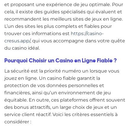
et proposant une expérience de jeu optimale. Pour
cela, il existe des guides spécialisés qui évaluent et
recommandent les meilleurs sites de jeux en ligne.
L’un des sites les plus complets et fiables pour
trouver ces informations est
https://casino-
cresus.app/
, qui vous accompagne dans votre quête
du casino idéal.
Pourquoi Choisir un Casino en Ligne Fiable ?
La sécurité est la priorité numéro un lorsque vous
jouez en ligne. Un casino fiable garantit la
protection de vos données personnelles et
financières, ainsi qu’un environnement de jeu
équitable. En outre, ces plateformes offrent souvent
des bonus attractifs, un large choix de jeux et un
service client réactif. Voici les critères essentiels à
considérer :