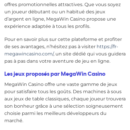
offres promotionnelles attractives. Que vous soyez
un joueur débutant ou un habitué des jeux
d’argent en ligne, MegaWin Casino propose une
expérience adaptée à tous les profils.
Pour en savoir plus sur cette plateforme et profiter
de ses avantages, n’hésitez pas à visiter
https://fr-
megawincasino.com/
, un site dédié qui vous guidera
pas à pas dans votre aventure de jeu en ligne.
Les jeux proposés par MegaWin Casino
MegaWin Casino offre une vaste gamme de jeux
pour satisfaire tous les goûts. Des machines à sous
aux jeux de table classiques, chaque joueur trouvera
son bonheur grâce à une sélection soigneusement
choisie parmi les meilleurs développeurs du
marché.