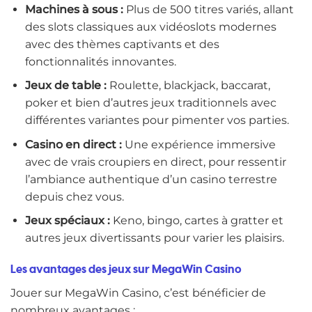
Machines à sous :
Plus de 500 titres variés, allant
des slots classiques aux vidéoslots modernes
avec des thèmes captivants et des
fonctionnalités innovantes.
Jeux de table :
Roulette, blackjack, baccarat,
poker et bien d’autres jeux traditionnels avec
différentes variantes pour pimenter vos parties.
Casino en direct :
Une expérience immersive
avec de vrais croupiers en direct, pour ressentir
l’ambiance authentique d’un casino terrestre
depuis chez vous.
Jeux spéciaux :
Keno, bingo, cartes à gratter et
autres jeux divertissants pour varier les plaisirs.
Les avantages des jeux sur MegaWin Casino
Jouer sur MegaWin Casino, c’est bénéficier de
nombreux avantages :