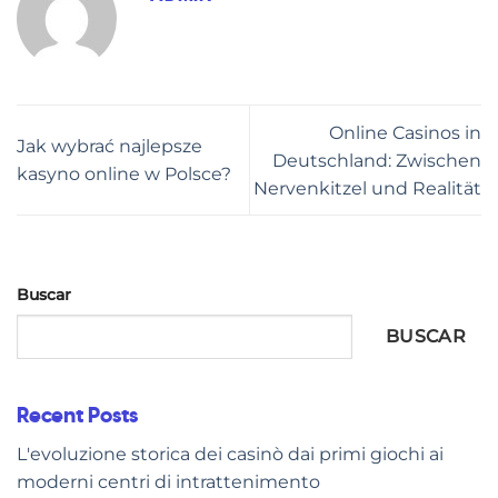
Online Casinos in
Jak wybrać najlepsze
Deutschland: Zwischen
kasyno online w Polsce?
Nervenkitzel und Realität
Buscar
BUSCAR
Recent Posts
L'evoluzione storica dei casinò dai primi giochi ai
moderni centri di intrattenimento