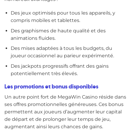
Des jeux optimisés pour tous les appareils, y
compris mobiles et tablettes.
Des graphismes de haute qualité et des
animations fluides.
Des mises adaptées à tous les budgets, du
joueur occasionnel au parieur expérimenté.
Des jackpots progressifs offrant des gains
potentiellement très élevés.
Les promotions et bonus disponibles
Un autre point fort de MegaWin Casino réside dans
ses offres promotionnelles généreuses. Ces bonus
permettent aux joueurs d’augmenter leur capital
de départ et de prolonger leur temps de jeu,
augmentant ainsi leurs chances de gains.