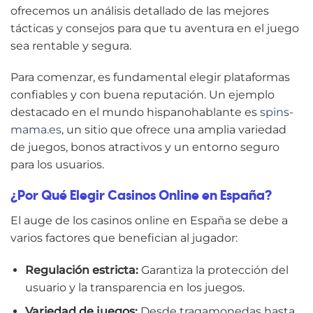
ofrecemos un análisis detallado de las mejores
tácticas y consejos para que tu aventura en el juego
sea rentable y segura.
Para comenzar, es fundamental elegir plataformas
confiables y con buena reputación. Un ejemplo
destacado en el mundo hispanohablante es
spins-
mama.es
, un sitio que ofrece una amplia variedad
de juegos, bonos atractivos y un entorno seguro
para los usuarios.
¿Por Qué Elegir Casinos Online en España?
El auge de los casinos online en España se debe a
varios factores que benefician al jugador:
Regulación estricta:
Garantiza la protección del
usuario y la transparencia en los juegos.
Variedad de juegos:
Desde tragamonedas hasta