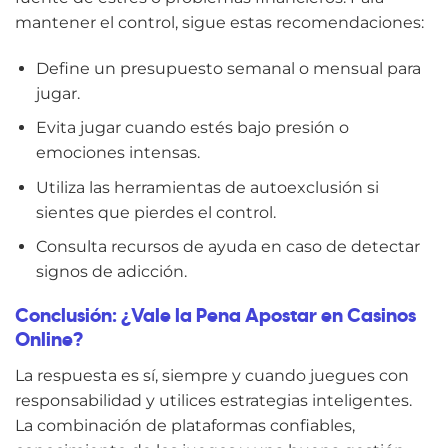
mantener el control, sigue estas recomendaciones:
Define un presupuesto semanal o mensual para
jugar.
Evita jugar cuando estés bajo presión o
emociones intensas.
Utiliza las herramientas de autoexclusión si
sientes que pierdes el control.
Consulta recursos de ayuda en caso de detectar
signos de adicción.
Conclusión: ¿Vale la Pena Apostar en Casinos
Online?
La respuesta es sí, siempre y cuando juegues con
responsabilidad y utilices estrategias inteligentes.
La combinación de plataformas confiables,