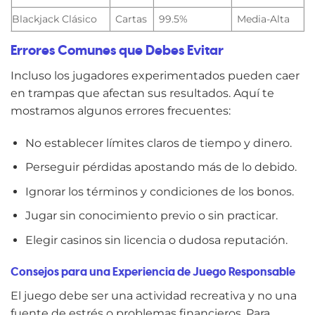
Blackjack Clásico
Cartas
99.5%
Media-Alta
Errores Comunes que Debes Evitar
Incluso los jugadores experimentados pueden caer
en trampas que afectan sus resultados. Aquí te
mostramos algunos errores frecuentes:
No establecer límites claros de tiempo y dinero.
Perseguir pérdidas apostando más de lo debido.
Ignorar los términos y condiciones de los bonos.
Jugar sin conocimiento previo o sin practicar.
Elegir casinos sin licencia o dudosa reputación.
Consejos para una Experiencia de Juego Responsable
El juego debe ser una actividad recreativa y no una
fuente de estrés o problemas financieros. Para