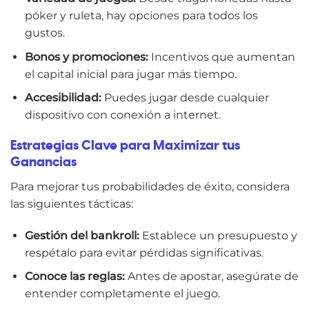
póker y ruleta, hay opciones para todos los
gustos.
Bonos y promociones:
Incentivos que aumentan
el capital inicial para jugar más tiempo.
Accesibilidad:
Puedes jugar desde cualquier
dispositivo con conexión a internet.
Estrategias Clave para Maximizar tus
Ganancias
Para mejorar tus probabilidades de éxito, considera
las siguientes tácticas:
Gestión del bankroll:
Establece un presupuesto y
respétalo para evitar pérdidas significativas.
Conoce las reglas:
Antes de apostar, asegúrate de
entender completamente el juego.