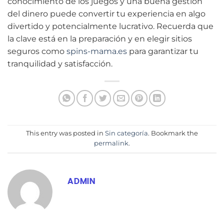
conocimiento de los juegos y una buena gestión
del dinero puede convertir tu experiencia en algo
divertido y potencialmente lucrativo. Recuerda que
la clave está en la preparación y en elegir sitios
seguros como
spins-mama.es
para garantizar tu
tranquilidad y satisfacción.
This entry was posted in
Sin categoría
. Bookmark the
permalink
.
ADMIN