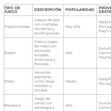
TIPO DE
PROV
DESCRIPCIÓN
POPULARIDAD
JUEGO
DEST
Juegos de azar
NetEnt
con múltiples
Tragamonedas
Muy alta
Microg
temáticas y
Play’n
bonificaciones.
Clásico juego
de mesa con
Evolut
versiones
Ruleta
Alta
Gamin
europea,
Playte
americana y
francesa.
Variantes
populares
PartyP
Póker
como Texas
Media
Micro
Hold’em y
Omaha.
Juego de
cartas con
Evolut
Blackjack
Alta
estrategia y
Gaming