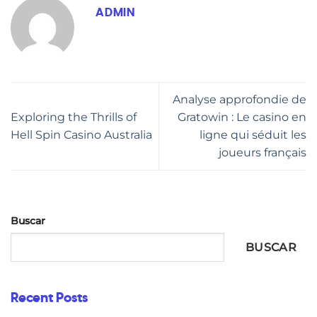
ADMIN
Analyse approfondie de
Exploring the Thrills of
Gratowin : Le casino en
Hell Spin Casino Australia
ligne qui séduit les
joueurs français
Buscar
BUSCAR
Recent Posts