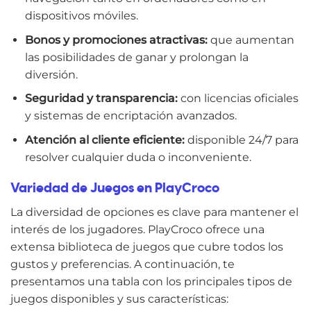
dispositivos móviles.
Bonos y promociones atractivas:
que aumentan
las posibilidades de ganar y prolongan la
diversión.
Seguridad y transparencia:
con licencias oficiales
y sistemas de encriptación avanzados.
Atención al cliente eficiente:
disponible 24/7 para
resolver cualquier duda o inconveniente.
Variedad de Juegos en PlayCroco
La diversidad de opciones es clave para mantener el
interés de los jugadores. PlayCroco ofrece una
extensa biblioteca de juegos que cubre todos los
gustos y preferencias. A continuación, te
presentamos una tabla con los principales tipos de
juegos disponibles y sus características: