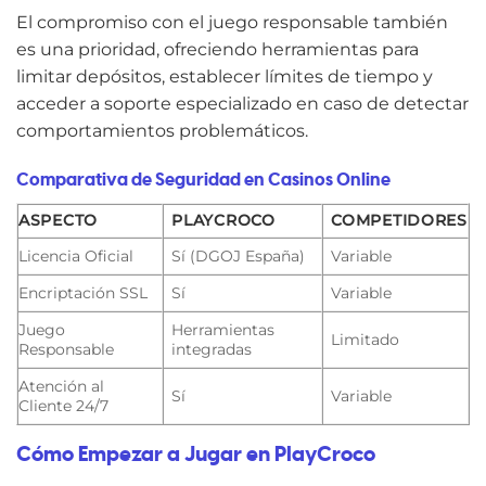
El compromiso con el juego responsable también
es una prioridad, ofreciendo herramientas para
limitar depósitos, establecer límites de tiempo y
acceder a soporte especializado en caso de detectar
comportamientos problemáticos.
Comparativa de Seguridad en Casinos Online
ASPECTO
PLAYCROCO
COMPETIDORES
Licencia Oficial
Sí (DGOJ España)
Variable
Encriptación SSL
Sí
Variable
Juego
Herramientas
Limitado
Responsable
integradas
Atención al
Sí
Variable
Cliente 24/7
Cómo Empezar a Jugar en PlayCroco