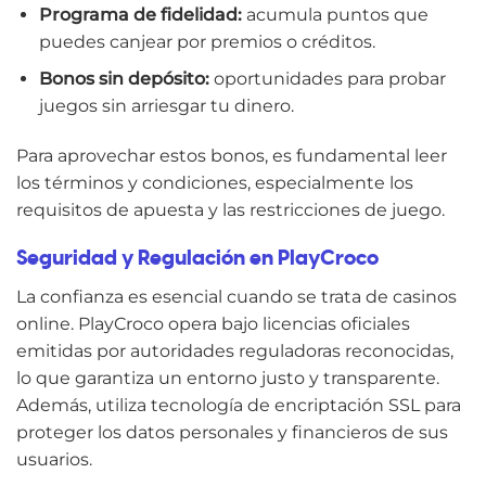
Programa de fidelidad:
acumula puntos que
puedes canjear por premios o créditos.
Bonos sin depósito:
oportunidades para probar
juegos sin arriesgar tu dinero.
Para aprovechar estos bonos, es fundamental leer
los términos y condiciones, especialmente los
requisitos de apuesta y las restricciones de juego.
Seguridad y Regulación en PlayCroco
La confianza es esencial cuando se trata de casinos
online. PlayCroco opera bajo licencias oficiales
emitidas por autoridades reguladoras reconocidas,
lo que garantiza un entorno justo y transparente.
Además, utiliza tecnología de encriptación SSL para
proteger los datos personales y financieros de sus
usuarios.