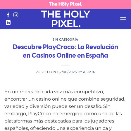
Skip
to
THE HOLY
content
PIXEL.
SIN CATEGORÍA
Descubre PlayCroco: La Revolución
en Casinos Online en España
POSTED ON
07/06/2025
BY
ADMIN
En un mercado cada vez más competitivo,
encontrar un casino online que combine seguridad,
variedad y diversión puede ser un desafío. Sin
embargo, PlayCroco ha emergido como una de las
plataformas más destacadas para los jugadores
españoles, ofreciendo una experiencia única y