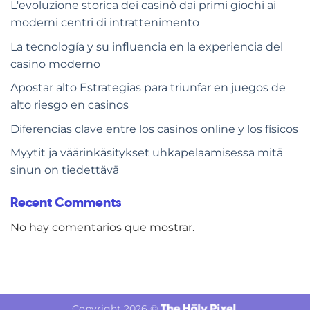
L'evoluzione storica dei casinò dai primi giochi ai
moderni centri di intrattenimento
La tecnología y su influencia en la experiencia del
casino moderno
Apostar alto Estrategias para triunfar en juegos de
alto riesgo en casinos
Diferencias clave entre los casinos online y los físicos
Myytit ja väärinkäsitykset uhkapelaamisessa mitä
sinun on tiedettävä
Recent Comments
No hay comentarios que mostrar.
Copyright 2026 ©