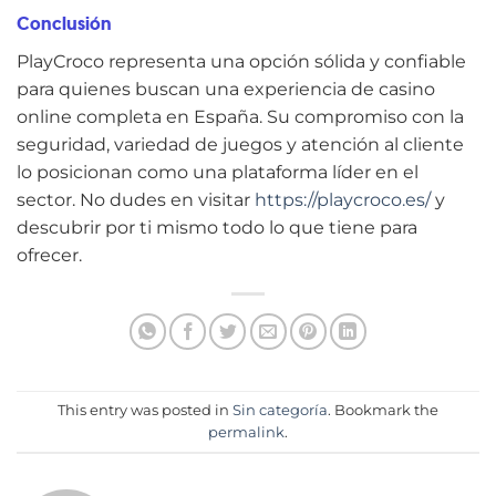
Conclusión
PlayCroco representa una opción sólida y confiable
para quienes buscan una experiencia de casino
online completa en España. Su compromiso con la
seguridad, variedad de juegos y atención al cliente
lo posicionan como una plataforma líder en el
sector. No dudes en visitar
https://playcroco.es/
y
descubrir por ti mismo todo lo que tiene para
ofrecer.
This entry was posted in
Sin categoría
. Bookmark the
permalink
.