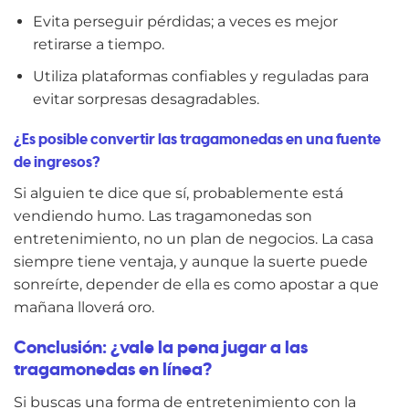
Evita perseguir pérdidas; a veces es mejor
retirarse a tiempo.
Utiliza plataformas confiables y reguladas para
evitar sorpresas desagradables.
¿Es posible convertir las tragamonedas en una fuente
de ingresos?
Si alguien te dice que sí, probablemente está
vendiendo humo. Las tragamonedas son
entretenimiento, no un plan de negocios. La casa
siempre tiene ventaja, y aunque la suerte puede
sonreírte, depender de ella es como apostar a que
mañana lloverá oro.
Conclusión: ¿vale la pena jugar a las
tragamonedas en línea?
Si buscas una forma de entretenimiento con la