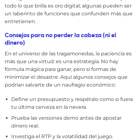
todo lo que brilla es oro digital; algunas pueden ser
un laberinto de funciones que confunden más que
entretienen.
Consejos para no perder la cabeza (ni el
dinero)
En el universo de las tragamonedas, la paciencia es
más que una virtud: es una estrategia. No hay
fórmula mágica para ganar, pero sí formas de
minimizar el desastre. Aquí algunos consejos que
podrían salvarte de un naufragio económico:
Define un presupuesto y respétalo como si fuera
tu última cerveza en la nevera.
Prueba las versiones demo antes de apostar
dinero real.
Investiga el RTP y la volatilidad del juego.