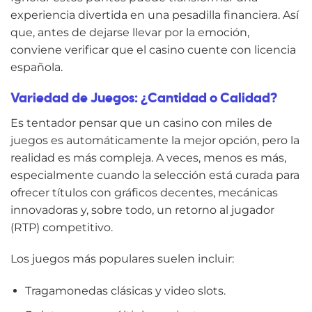
experiencia divertida en una pesadilla financiera. Así
que, antes de dejarse llevar por la emoción,
conviene verificar que el casino cuente con licencia
española.
Variedad de Juegos: ¿Cantidad o Calidad?
Es tentador pensar que un casino con miles de
juegos es automáticamente la mejor opción, pero la
realidad es más compleja. A veces, menos es más,
especialmente cuando la selección está curada para
ofrecer títulos con gráficos decentes, mecánicas
innovadoras y, sobre todo, un retorno al jugador
(RTP) competitivo.
Los juegos más populares suelen incluir:
Tragamonedas clásicas y video slots.