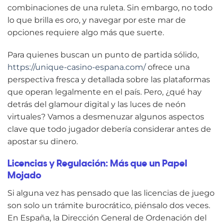
combinaciones de una ruleta. Sin embargo, no todo
lo que brilla es oro, y navegar por este mar de
opciones requiere algo más que suerte.
Para quienes buscan un punto de partida sólido,
https://unique-casino-espana.com/
ofrece una
perspectiva fresca y detallada sobre las plataformas
que operan legalmente en el país. Pero, ¿qué hay
detrás del glamour digital y las luces de neón
virtuales? Vamos a desmenuzar algunos aspectos
clave que todo jugador debería considerar antes de
apostar su dinero.
Licencias y Regulación: Más que un Papel
Mojado
Si alguna vez has pensado que las licencias de juego
son solo un trámite burocrático, piénsalo dos veces.
En España, la Dirección General de Ordenación del