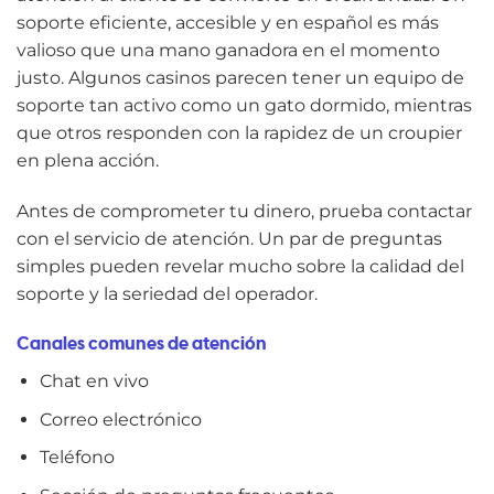
soporte eficiente, accesible y en español es más
valioso que una mano ganadora en el momento
justo. Algunos casinos parecen tener un equipo de
soporte tan activo como un gato dormido, mientras
que otros responden con la rapidez de un croupier
en plena acción.
Antes de comprometer tu dinero, prueba contactar
con el servicio de atención. Un par de preguntas
simples pueden revelar mucho sobre la calidad del
soporte y la seriedad del operador.
Canales comunes de atención
Chat en vivo
Correo electrónico
Teléfono