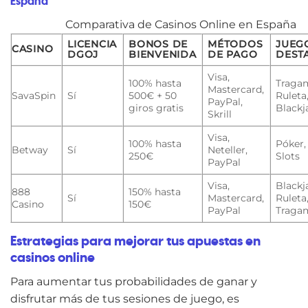
España
Comparativa de Casinos Online en España
LICENCIA
BONOS DE
MÉTODOS
JUEG
CASINO
DGOJ
BIENVENIDA
DE PAGO
DEST
Visa,
100% hasta
Traga
Mastercard,
SavaSpin
Sí
500€ + 50
Ruleta
PayPal,
giros gratis
Blackj
Skrill
Visa,
100% hasta
Póker,
Betway
Sí
Neteller,
250€
Slots
PayPal
Visa,
Blackj
888
150% hasta
Sí
Mastercard,
Ruleta
Casino
150€
PayPal
Traga
Estrategias para mejorar tus apuestas en
casinos online
Para aumentar tus probabilidades de ganar y
disfrutar más de tus sesiones de juego, es