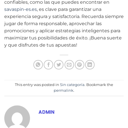
confiables, como las que puedes encontrar en
savaspin-es.es
, es clave para garantizar una
experiencia segura y satisfactoria. Recuerda siempre
jugar de forma responsable, aprovechar las
promociones y aplicar estrategias inteligentes para
maximizar tus posibilidades de éxito. ¡Buena suerte
y que disfrutes de tus apuestas!
This entry was posted in
Sin categoría
. Bookmark the
permalink
.
ADMIN