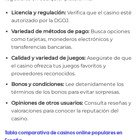
Licencia y regulación:
Verifica que el casino esté
autorizado por la DGOJ.
Variedad de métodos de pago:
Busca opciones
como tarjetas, monederos electrónicos y
transferencias bancarias.
Calidad y variedad de juegos:
Asegúrate de que
el casino ofrezca tus juegos favoritos y
proveedores reconocidos.
Bonos y condiciones:
Lee detenidamente los
términos de los bonos para evitar sorpresas.
Opiniones de otros usuarios:
Consulta reseñas y
valoraciones para conocer la reputación del
casino.
Tabla comparativa de casinos online populares en