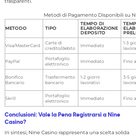
trasparenti.
Metodi di Pagamento Disponibili su N
TEMPO DI
TEMP
METODO
TIPO
ELABORAZIONE
ELAB
DEPOSITO
PREL
Carte di
1-3 gi
Visa/MasterCard
Immediato
credito/debito
lavora
Portafoglio
PayPal
Immediato
Fino 
elettronico
Bonifico
Trasferimento
1-2 giorni
3-5 gi
Bancario
bancario
lavorativi
lavora
Portafoglio
Skrill
Immediato
Fino 
elettronico
Conclusioni: Vale la Pena Registrarsi a Nine
Casino?
In sintesi, Nine Casino rappresenta una scelta solida