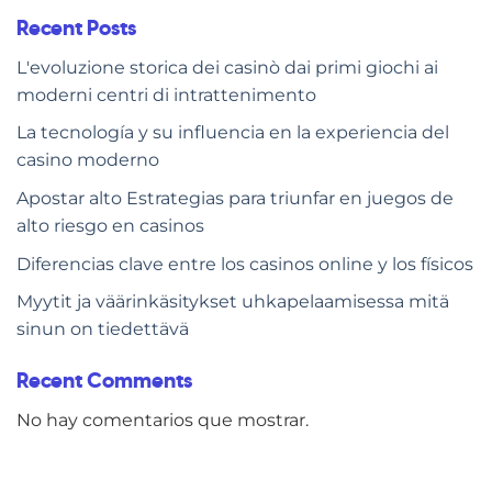
Recent Posts
L'evoluzione storica dei casinò dai primi giochi ai
moderni centri di intrattenimento
La tecnología y su influencia en la experiencia del
casino moderno
Apostar alto Estrategias para triunfar en juegos de
alto riesgo en casinos
Diferencias clave entre los casinos online y los físicos
Myytit ja väärinkäsitykset uhkapelaamisessa mitä
sinun on tiedettävä
Recent Comments
No hay comentarios que mostrar.