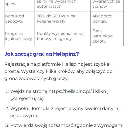
spiny na wybranych
wygranych ze
spiny
automatach
spinów
Bonus od
50% do 500 PLN na
40x obrót
depozytu
kolejne wpłaty
bonusu
Brak
Program
Punkty wymienialne na
warunków
lojalnościowy
bonusy i nagrody
obrotu
Jak zacząć grać na Hellspinz?
Rejestracja na platformie Hellspinz jest szybka i
prosta. Wystarczy kilka kroków, aby dołączyć do
grona zadowolonych graczy:
Wejdź na stronę
https://hellspinz.pl/
i kliknij
„Zarejestruj się”.
Wypełnij formularz rejestracyjny swoimi danymi
osobowymi.
Potwierdź swoją tożsamość zgodnie z wymogami