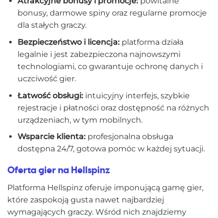
Atrakcyjne bonusy i promocje:
powitalne
bonusy, darmowe spiny oraz regularne promocje
dla stałych graczy.
Bezpieczeństwo i licencja:
platforma działa
legalnie i jest zabezpieczona najnowszymi
technologiami, co gwarantuje ochronę danych i
uczciwość gier.
Łatwość obsługi:
intuicyjny interfejs, szybkie
rejestracje i płatności oraz dostępność na różnych
urządzeniach, w tym mobilnych.
Wsparcie klienta:
profesjonalna obsługa
dostępna 24/7, gotowa pomóc w każdej sytuacji.
Oferta gier na Hellspinz
Platforma Hellspinz oferuje imponującą gamę gier,
które zaspokoją gusta nawet najbardziej
wymagających graczy. Wśród nich znajdziemy