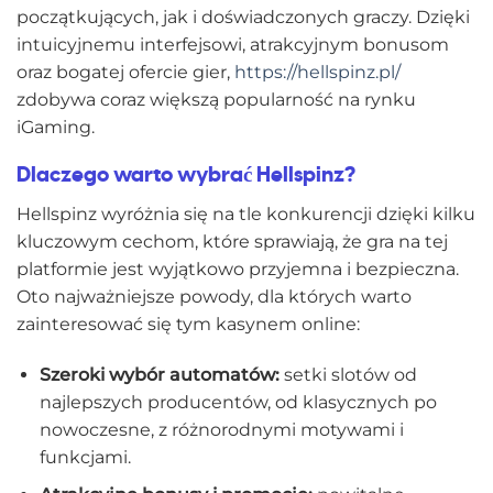
początkujących, jak i doświadczonych graczy. Dzięki
intuicyjnemu interfejsowi, atrakcyjnym bonusom
oraz bogatej ofercie gier,
https://hellspinz.pl/
zdobywa coraz większą popularność na rynku
iGaming.
Dlaczego warto wybrać Hellspinz?
Hellspinz wyróżnia się na tle konkurencji dzięki kilku
kluczowym cechom, które sprawiają, że gra na tej
platformie jest wyjątkowo przyjemna i bezpieczna.
Oto najważniejsze powody, dla których warto
zainteresować się tym kasynem online:
Szeroki wybór automatów:
setki slotów od
najlepszych producentów, od klasycznych po
nowoczesne, z różnorodnymi motywami i
funkcjami.