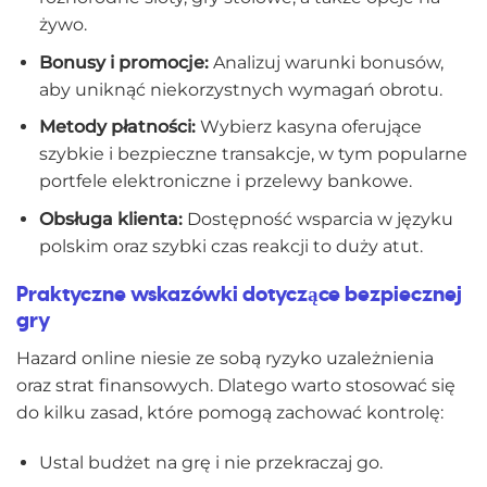
żywo.
Bonusy i promocje:
Analizuj warunki bonusów,
aby uniknąć niekorzystnych wymagań obrotu.
Metody płatności:
Wybierz kasyna oferujące
szybkie i bezpieczne transakcje, w tym popularne
portfele elektroniczne i przelewy bankowe.
Obsługa klienta:
Dostępność wsparcia w języku
polskim oraz szybki czas reakcji to duży atut.
Praktyczne wskazówki dotyczące bezpiecznej
gry
Hazard online niesie ze sobą ryzyko uzależnienia
oraz strat finansowych. Dlatego warto stosować się
do kilku zasad, które pomogą zachować kontrolę:
Ustal budżet na grę i nie przekraczaj go.