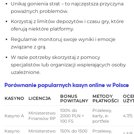
Unikaj gonienia strat – to najczęstsza przyczyna
poważnych problemów.
Korzystaj z limitów depozytów i czasu gry, które
oferują niektóre platformy.
Regularnie monitoruj swoje wyniki i emocje
związane z grą.
W razie potrzeby skorzystaj z pomocy
specjalistów lub organizacji wspierających osoby
uzależnione.
Porównanie popularnych kasyn online w Polsce
BONUS
METODY
OCE
KASYNO
LICENCJA
POWITALNY
PŁATNOŚCI
UŻY
100% do
Przelewy,
Ministerstwo
Kasyno A
2000 PLN +
karty, e-
4.7/5
Finansów RP
100 FS
portfele
Kasyno
Ministerstwo
150% do 1500
Przelewy,
4.5/5