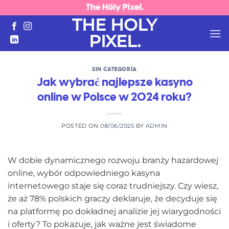
Skip
to
THE HOLY
content
PIXEL.
SIN CATEGORÍA
Jak wybrać najlepsze kasyno
online w Polsce w 2024 roku?
POSTED ON
08/06/2025
BY
ADMIN
W dobie dynamicznego rozwoju branży hazardowej
online, wybór odpowiedniego kasyna
internetowego staje się coraz trudniejszy. Czy wiesz,
że aż 78% polskich graczy deklaruje, że decyduje się
na platformę po dokładnej analizie jej wiarygodności
i oferty? To pokazuje, jak ważne jest świadome