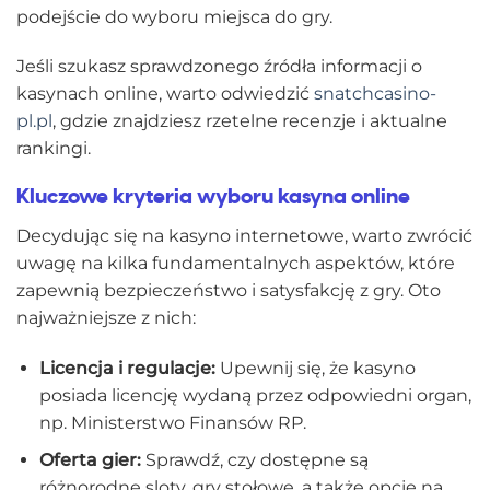
podejście do wyboru miejsca do gry.
Jeśli szukasz sprawdzonego źródła informacji o
kasynach online, warto odwiedzić
snatchcasino-
pl.pl
, gdzie znajdziesz rzetelne recenzje i aktualne
rankingi.
Kluczowe kryteria wyboru kasyna online
Decydując się na kasyno internetowe, warto zwrócić
uwagę na kilka fundamentalnych aspektów, które
zapewnią bezpieczeństwo i satysfakcję z gry. Oto
najważniejsze z nich:
Licencja i regulacje:
Upewnij się, że kasyno
posiada licencję wydaną przez odpowiedni organ,
np. Ministerstwo Finansów RP.
Oferta gier:
Sprawdź, czy dostępne są
różnorodne sloty, gry stołowe, a także opcje na