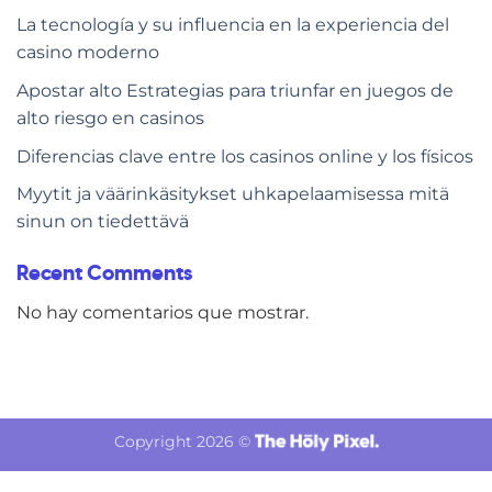
La tecnología y su influencia en la experiencia del
casino moderno
Apostar alto Estrategias para triunfar en juegos de
alto riesgo en casinos
Diferencias clave entre los casinos online y los físicos
Myytit ja väärinkäsitykset uhkapelaamisessa mitä
sinun on tiedettävä
Recent Comments
No hay comentarios que mostrar.
Copyright 2026 ©