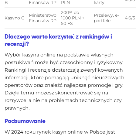
B
Finansów RP
PLN
karty
200% do
Ministerstwo
Przelewy, e-
Kasyno C
1000 PLN +
4.6/5
Finansów RP
portfele
50 FS
Dlaczego warto korzystać z rankingów i
recenzji?
Wybór kasyna online na podstawie własnych
poszukiwań może być czasochłonny i ryzykowny.
Rankingi i recenzje dostarczają zweryfikowanych
informacji, które pomagają uniknąć nieuczciwych
operatorów oraz znaleźć najlepsze promocje i gry.
Dzięki temu możesz skoncentrować się na
rozrywce, a nie na problemach technicznych czy
prawnych.
Podsumowanie
W 2024 roku rynek kasyn online w Polsce jest