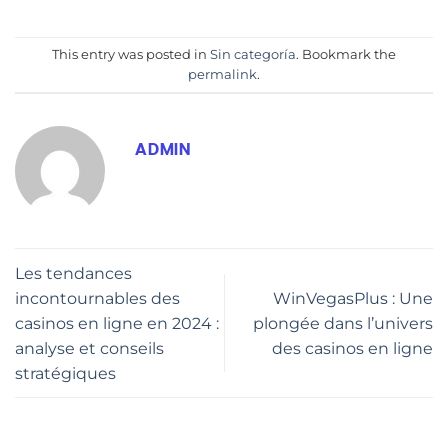
This entry was posted in
Sin categoría
. Bookmark the
permalink
.
ADMIN
Les tendances
incontournables des
WinVegasPlus : Une
casinos en ligne en 2024 :
plongée dans l’univers
analyse et conseils
des casinos en ligne
stratégiques