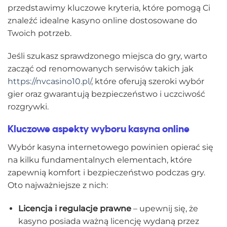
przedstawimy kluczowe kryteria, które pomogą Ci
znaleźć idealne kasyno online dostosowane do
Twoich potrzeb.
Jeśli szukasz sprawdzonego miejsca do gry, warto
zacząć od renomowanych serwisów takich jak
https://nvcasino10.pl/
, które oferują szeroki wybór
gier oraz gwarantują bezpieczeństwo i uczciwość
rozgrywki.
Kluczowe aspekty wyboru kasyna online
Wybór kasyna internetowego powinien opierać się
na kilku fundamentalnych elementach, które
zapewnią komfort i bezpieczeństwo podczas gry.
Oto najważniejsze z nich:
Licencja i regulacje prawne
– upewnij się, że
kasyno posiada ważną licencję wydaną przez