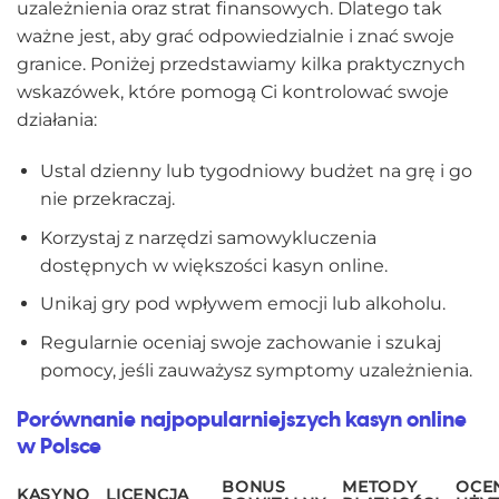
uzależnienia oraz strat finansowych. Dlatego tak
ważne jest, aby grać odpowiedzialnie i znać swoje
granice. Poniżej przedstawiamy kilka praktycznych
wskazówek, które pomogą Ci kontrolować swoje
działania:
Ustal dzienny lub tygodniowy budżet na grę i go
nie przekraczaj.
Korzystaj z narzędzi samowykluczenia
dostępnych w większości kasyn online.
Unikaj gry pod wpływem emocji lub alkoholu.
Regularnie oceniaj swoje zachowanie i szukaj
pomocy, jeśli zauważysz symptomy uzależnienia.
Porównanie najpopularniejszych kasyn online
w Polsce
BONUS
METODY
OCE
KASYNO
LICENCJA