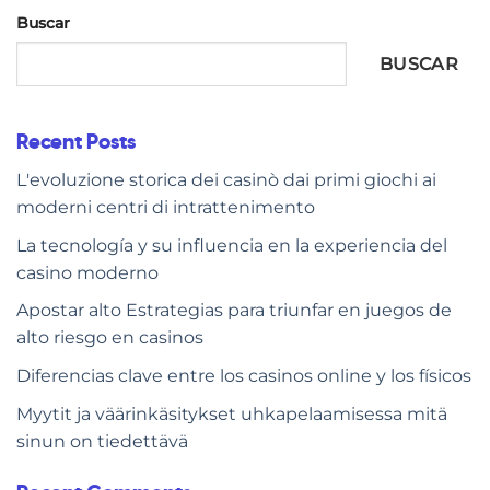
Buscar
BUSCAR
Recent Posts
L'evoluzione storica dei casinò dai primi giochi ai
moderni centri di intrattenimento
La tecnología y su influencia en la experiencia del
casino moderno
Apostar alto Estrategias para triunfar en juegos de
alto riesgo en casinos
Diferencias clave entre los casinos online y los físicos
Myytit ja väärinkäsitykset uhkapelaamisessa mitä
sinun on tiedettävä