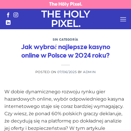
Skip
to
THE HOLY
content
PIXEL.
SIN CATEGORÍA
Jak wybrać najlepsze kasyno
online w Polsce w 2024 roku?
POSTED ON
07/06/2025
BY
ADMIN
W dobie dynamicznego rozwoju rynku gier
hazardowych online, wybór odpowiedniego kasyna
internetowego staje się coraz bardziej wymagający.
Czy wiesz, że ponad 60% polskich graczy deklaruje,
że decydują się na platformę po dokładnej analizie
jej oferty i bezpieczeństwa? W tym artykule