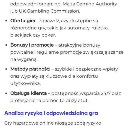
odpowiedni organ, np. Malta Gaming Authority
lub UK Gambling Commission.
Oferta gier
– sprawdź, czy dostępne są
różnorodne gry, takie jak automaty, ruletka,
blackjack czy poker.
Bonusy i promocje
– atrakcyjne bonusy
powitalne i regularne promocje zwiększają szanse
na wygraną.
Metody płatności
– szybkie i bezpieczne wpłaty
oraz wypłaty są kluczowe dla komfortu
użytkownika.
Obsługa klienta
– dostępność wsparcia 24/7 oraz
profesjonalna pomoc to duży atut.
Analiza ryzyka i odpowiedzialna gra
Gry hazardowe online niosą ze sobą ryzyko