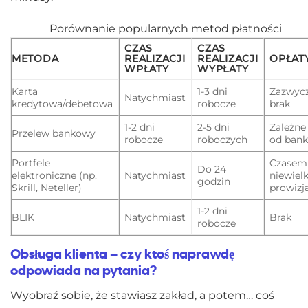
Porównanie popularnych metod płatności
CZAS
CZAS
METODA
REALIZACJI
REALIZACJI
OPŁAT
WPŁATY
WYPŁATY
Karta
1-3 dni
Zazwycz
Natychmiast
kredytowa/debetowa
robocze
brak
1-2 dni
2-5 dni
Zależne
Przelew bankowy
robocze
roboczych
od ban
Portfele
Czasem
Do 24
elektroniczne (np.
Natychmiast
niewiel
godzin
Skrill, Neteller)
prowizj
1-2 dni
BLIK
Natychmiast
Brak
robocze
Obsługa klienta – czy ktoś naprawdę
odpowiada na pytania?
Wyobraź sobie, że stawiasz zakład, a potem… coś