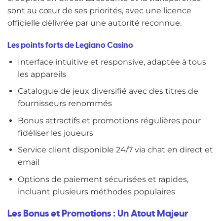
sont au cœur de ses priorités, avec une licence
officielle délivrée par une autorité reconnue.
Les points forts de Legiano Casino
Interface intuitive et responsive, adaptée à tous
les appareils
Catalogue de jeux diversifié avec des titres de
fournisseurs renommés
Bonus attractifs et promotions régulières pour
fidéliser les joueurs
Service client disponible 24/7 via chat en direct et
email
Options de paiement sécurisées et rapides,
incluant plusieurs méthodes populaires
Les Bonus et Promotions : Un Atout Majeur