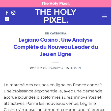
Skip
to
THE HOLY
content
PIXEL.
SIN CATEGORÍA
Legiano Casino : Une Analyse
Complète du Nouveau Leader du
Jeu en Ligne
POSTED ON
07/06/2025
BY
ADMIN
Le marché des casinos en ligne en France connaît
une croissance exponentielle, avec une demande
accrue pour des plateformes sûres, innovantes et
attractives. Parmi les nouveaux venus, Legiano
Casino s’impose rapidement comme une référence