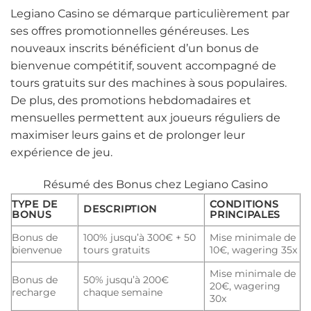
Legiano Casino se démarque particulièrement par
ses offres promotionnelles généreuses. Les
nouveaux inscrits bénéficient d’un bonus de
bienvenue compétitif, souvent accompagné de
tours gratuits sur des machines à sous populaires.
De plus, des promotions hebdomadaires et
mensuelles permettent aux joueurs réguliers de
maximiser leurs gains et de prolonger leur
expérience de jeu.
Résumé des Bonus chez Legiano Casino
TYPE DE
CONDITIONS
DESCRIPTION
BONUS
PRINCIPALES
Bonus de
100% jusqu’à 300€ + 50
Mise minimale de
bienvenue
tours gratuits
10€, wagering 35x
Mise minimale de
Bonus de
50% jusqu’à 200€
20€, wagering
recharge
chaque semaine
30x