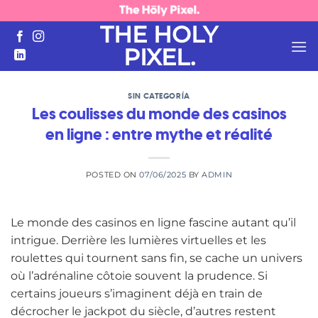
Skip
to
THE HOLY
content
PIXEL.
SIN CATEGORÍA
Les coulisses du monde des casinos
en ligne : entre mythe et réalité
POSTED ON
07/06/2025
BY
ADMIN
Le monde des casinos en ligne fascine autant qu’il
intrigue. Derrière les lumières virtuelles et les
roulettes qui tournent sans fin, se cache un univers
où l’adrénaline côtoie souvent la prudence. Si
certains joueurs s’imaginent déjà en train de
décrocher le jackpot du siècle, d’autres restent