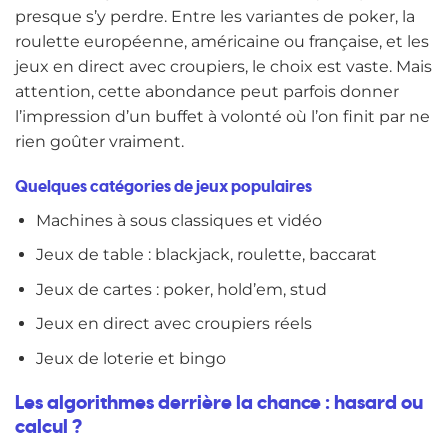
presque s’y perdre. Entre les variantes de poker, la
roulette européenne, américaine ou française, et les
jeux en direct avec croupiers, le choix est vaste. Mais
attention, cette abondance peut parfois donner
l’impression d’un buffet à volonté où l’on finit par ne
rien goûter vraiment.
Quelques catégories de jeux populaires
Machines à sous classiques et vidéo
Jeux de table : blackjack, roulette, baccarat
Jeux de cartes : poker, hold’em, stud
Jeux en direct avec croupiers réels
Jeux de loterie et bingo
Les algorithmes derrière la chance : hasard ou
calcul ?