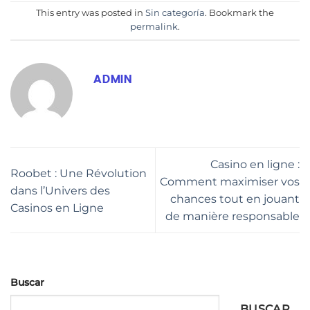
This entry was posted in
Sin categoría
. Bookmark the
permalink
.
ADMIN
Casino en ligne :
Roobet : Une Révolution
Comment maximiser vos
dans l’Univers des
chances tout en jouant
Casinos en Ligne
de manière responsable
Buscar
BUSCAR