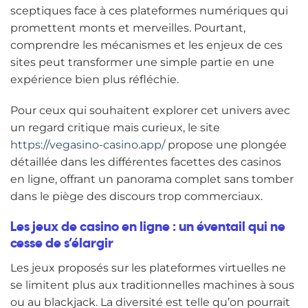
sceptiques face à ces plateformes numériques qui
promettent monts et merveilles. Pourtant,
comprendre les mécanismes et les enjeux de ces
sites peut transformer une simple partie en une
expérience bien plus réfléchie.
Pour ceux qui souhaitent explorer cet univers avec
un regard critique mais curieux, le site
https://vegasino-casino.app/
propose une plongée
détaillée dans les différentes facettes des casinos
en ligne, offrant un panorama complet sans tomber
dans le piège des discours trop commerciaux.
Les jeux de casino en ligne : un éventail qui ne
cesse de s’élargir
Les jeux proposés sur les plateformes virtuelles ne
se limitent plus aux traditionnelles machines à sous
ou au blackjack. La diversité est telle qu’on pourrait