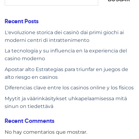
Recent Posts
L'evoluzione storica dei casinò dai primi giochi ai
moderni centri di intrattenimento
La tecnología y su influencia en la experiencia del
casino moderno
Apostar alto Estrategias para triunfar en juegos de
alto riesgo en casinos
Diferencias clave entre los casinos online y los físicos
Myytit ja väärinkäsitykset uhkapelaamisessa mitä
sinun on tiedettävä
Recent Comments
No hay comentarios que mostrar.