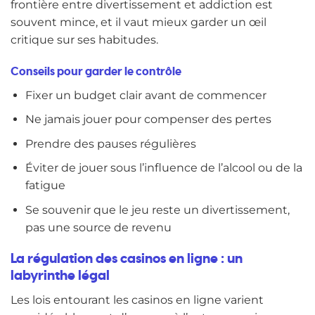
frontière entre divertissement et addiction est
souvent mince, et il vaut mieux garder un œil
critique sur ses habitudes.
Conseils pour garder le contrôle
Fixer un budget clair avant de commencer
Ne jamais jouer pour compenser des pertes
Prendre des pauses régulières
Éviter de jouer sous l’influence de l’alcool ou de la
fatigue
Se souvenir que le jeu reste un divertissement,
pas une source de revenu
La régulation des casinos en ligne : un
labyrinthe légal
Les lois entourant les casinos en ligne varient