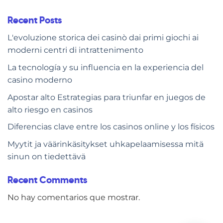
Recent Posts
L'evoluzione storica dei casinò dai primi giochi ai
moderni centri di intrattenimento
La tecnología y su influencia en la experiencia del
casino moderno
Apostar alto Estrategias para triunfar en juegos de
alto riesgo en casinos
Diferencias clave entre los casinos online y los físicos
Myytit ja väärinkäsitykset uhkapelaamisessa mitä
sinun on tiedettävä
Recent Comments
No hay comentarios que mostrar.