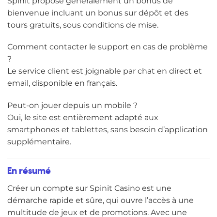
Spinit propose généralement un bonus de
bienvenue incluant un bonus sur dépôt et des
tours gratuits, sous conditions de mise.
Comment contacter le support en cas de problème
?
Le service client est joignable par chat en direct et
email, disponible en français.
Peut-on jouer depuis un mobile ?
Oui, le site est entièrement adapté aux
smartphones et tablettes, sans besoin d’application
supplémentaire.
En résumé
Créer un compte sur Spinit Casino est une
démarche rapide et sûre, qui ouvre l’accès à une
multitude de jeux et de promotions. Avec une