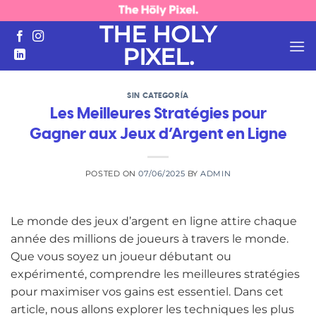
Skip
to
THE HOLY
content
PIXEL.
SIN CATEGORÍA
Les Meilleures Stratégies pour
Gagner aux Jeux d’Argent en Ligne
POSTED ON
07/06/2025
BY
ADMIN
Le monde des jeux d’argent en ligne attire chaque
année des millions de joueurs à travers le monde.
Que vous soyez un joueur débutant ou
expérimenté, comprendre les meilleures stratégies
pour maximiser vos gains est essentiel. Dans cet
article, nous allons explorer les techniques les plus