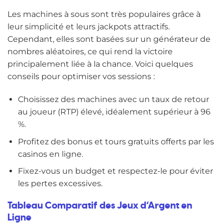
Les machines à sous sont très populaires grâce à
leur simplicité et leurs jackpots attractifs.
Cependant, elles sont basées sur un générateur de
nombres aléatoires, ce qui rend la victoire
principalement liée à la chance. Voici quelques
conseils pour optimiser vos sessions :
Choisissez des machines avec un taux de retour
au joueur (RTP) élevé, idéalement supérieur à 96
%.
Profitez des bonus et tours gratuits offerts par les
casinos en ligne.
Fixez-vous un budget et respectez-le pour éviter
les pertes excessives.
Tableau Comparatif des Jeux d’Argent en
Ligne