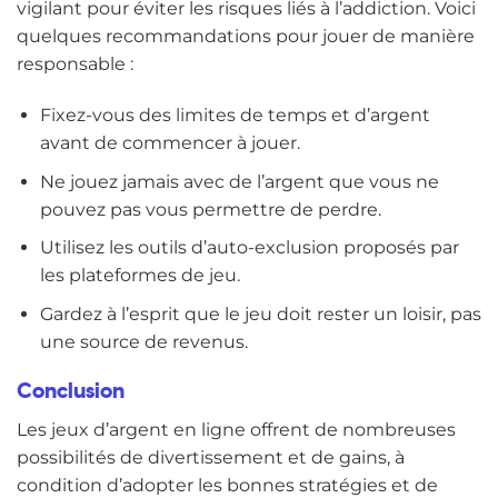
vigilant pour éviter les risques liés à l’addiction. Voici
quelques recommandations pour jouer de manière
responsable :
Fixez-vous des limites de temps et d’argent
avant de commencer à jouer.
Ne jouez jamais avec de l’argent que vous ne
pouvez pas vous permettre de perdre.
Utilisez les outils d’auto-exclusion proposés par
les plateformes de jeu.
Gardez à l’esprit que le jeu doit rester un loisir, pas
une source de revenus.
Conclusion
Les jeux d’argent en ligne offrent de nombreuses
possibilités de divertissement et de gains, à
condition d’adopter les bonnes stratégies et de