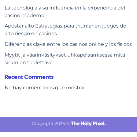
La tecnología y su influencia en la experiencia del
casino moderno
Apostar alto Estrategias para triunfar en juegos de
alto riesgo en casinos
Diferencias clave entre los casinos online y los físicos
Myytit ja väärinkäsitykset uhkapelaamisessa mitä
sinun on tiedettävä
Recent Comments
No hay comentarios que mostrar.
Copyright 2026 ©