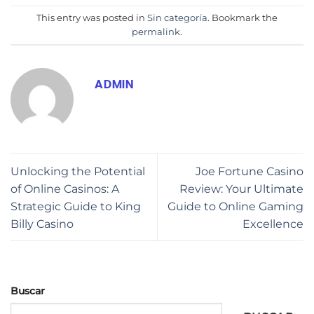
This entry was posted in
Sin categoría
. Bookmark the
permalink
.
ADMIN
Unlocking the Potential
Joe Fortune Casino
of Online Casinos: A
Review: Your Ultimate
Strategic Guide to King
Guide to Online Gaming
Billy Casino
Excellence
Buscar