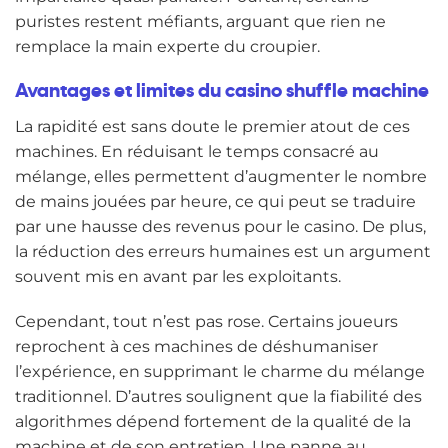
puristes restent méfiants, arguant que rien ne
remplace la main experte du croupier.
Avantages et limites du casino shuffle machine
La rapidité est sans doute le premier atout de ces
machines. En réduisant le temps consacré au
mélange, elles permettent d’augmenter le nombre
de mains jouées par heure, ce qui peut se traduire
par une hausse des revenus pour le casino. De plus,
la réduction des erreurs humaines est un argument
souvent mis en avant par les exploitants.
Cependant, tout n’est pas rose. Certains joueurs
reprochent à ces machines de déshumaniser
l’expérience, en supprimant le charme du mélange
traditionnel. D’autres soulignent que la fiabilité des
algorithmes dépend fortement de la qualité de la
machine et de son entretien. Une panne au