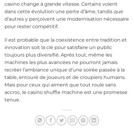
casino change à grande vitesse. Certains voient
dans cette évolution une perte d’âme, tandis que
d’autres y perçoivent une modernisation nécessaire
pour rester compétitif.
Il est probable que la coexistence entre tradition et
innovation soit la clé pour satisfaire un public
toujours plus diversifié. Après tout, même les
machines les plus avancées ne pourront jamais
recréer l’ambiance unique d’une soirée passée à la
table, entouré de joueurs et de croupiers humains.
Mais pour ceux qui aiment que tout roule sans
accroc, le casino shuffle machine est une promesse
tenue.