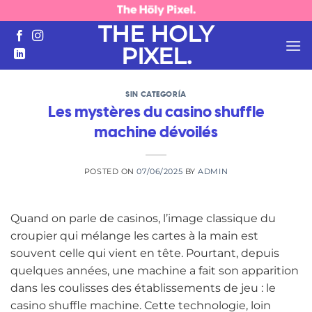
Skip
to
THE HOLY
content
PIXEL.
SIN CATEGORÍA
Les mystères du casino shuffle
machine dévoilés
POSTED ON
07/06/2025
BY
ADMIN
Quand on parle de casinos, l’image classique du
croupier qui mélange les cartes à la main est
souvent celle qui vient en tête. Pourtant, depuis
quelques années, une machine a fait son apparition
dans les coulisses des établissements de jeu : le
casino shuffle machine. Cette technologie, loin