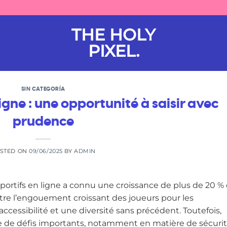
THE HOLY
PIXEL.
SIN CATEGORÍA
ligne : une opportunité à saisir avec
prudence
STED ON
09/06/2025
BY
ADMIN
portifs en ligne a connu une croissance de plus de 20 %
tre l’engouement croissant des joueurs pour les
ccessibilité et une diversité sans précédent. Toutefois,
 de défis importants, notamment en matière de sécuri