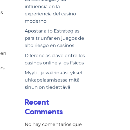
influencia en la
es
experiencia del casino
moderno
Apostar alto Estrategias
para triunfar en juegos de
alto riesgo en casinos
 en
Diferencias clave entre los
casinos online y los físicos
ues
Myytit ja väärinkäsitykset
uhkapelaamisessa mitä
sinun on tiedettävä
Recent
Comments
No hay comentarios que