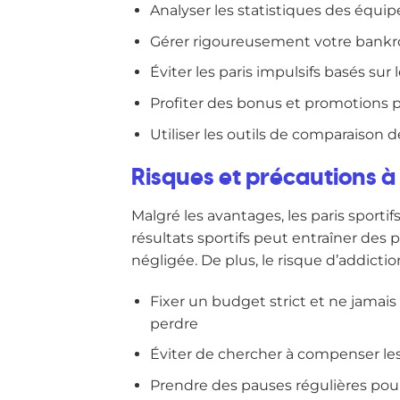
Analyser les statistiques des équip
Gérer rigoureusement votre bankrol
Éviter les paris impulsifs basés sur
Profiter des bonus et promotions p
Utiliser les outils de comparaison 
Risques et précautions à
Malgré les avantages, les paris sporti
résultats sportifs peut entraîner des p
négligée. De plus, le risque d’addictio
Fixer un budget strict et ne jamai
perdre
Éviter de chercher à compenser les
Prendre des pauses régulières pou