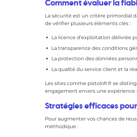
Comment évaluer la fiabili
La sécurité est un critère primordial d
de vérifier plusieurs éléments clés :
La licence d’exploitation délivrée p
La transparence des conditions gén
La protection des données personne
La qualité du service client et la r
Les sites comme pistolofr.fr se distin
engagement envers une expérience uti
Stratégies efficaces pour
Pour augmenter vos chances de réussi
méthodique :