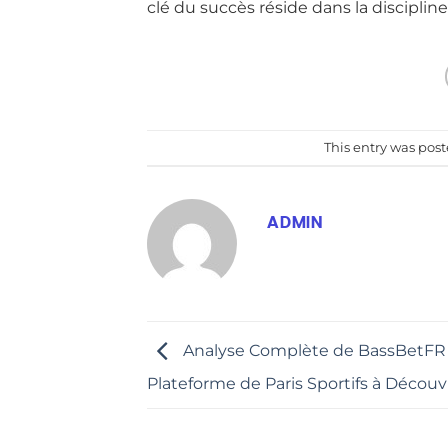
clé du succès réside dans la discipline
This entry was pos
ADMIN
Analyse Complète de BassBetFR 
Plateforme de Paris Sportifs à Découvr