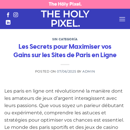
Skip
to
THE HOLY
content
PIXEL.
SIN CATEGORÍA
Les Secrets pour Maximiser vos
Gains sur les Sites de Paris en Ligne
POSTED ON
07/06/2025
BY
ADMIN
Les paris en ligne ont révolutionné la manière dont
les amateurs de jeux d’argent interagissent avec
leurs passions. Que vous soyez un parieur débutant
ou expérimenté, comprendre les astuces et
stratégies pour optimiser vos chances est essentiel.
Le monde des paris sportifs et des jeux de casino