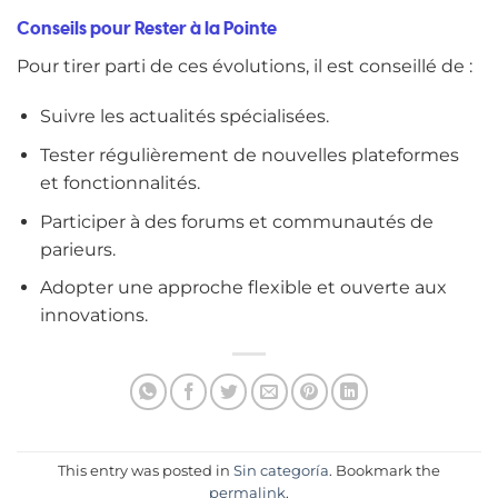
Conseils pour Rester à la Pointe
Pour tirer parti de ces évolutions, il est conseillé de :
Suivre les actualités spécialisées.
Tester régulièrement de nouvelles plateformes
et fonctionnalités.
Participer à des forums et communautés de
parieurs.
Adopter une approche flexible et ouverte aux
innovations.
This entry was posted in
Sin categoría
. Bookmark the
permalink
.