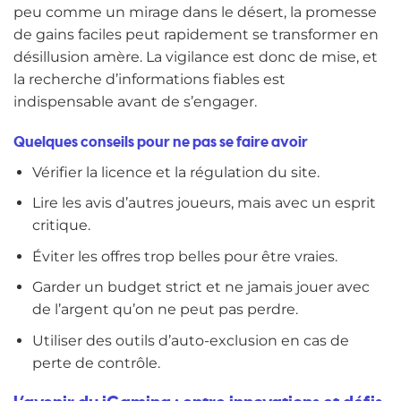
peu comme un mirage dans le désert, la promesse
de gains faciles peut rapidement se transformer en
désillusion amère. La vigilance est donc de mise, et
la recherche d’informations fiables est
indispensable avant de s’engager.
Quelques conseils pour ne pas se faire avoir
Vérifier la licence et la régulation du site.
Lire les avis d’autres joueurs, mais avec un esprit
critique.
Éviter les offres trop belles pour être vraies.
Garder un budget strict et ne jamais jouer avec
de l’argent qu’on ne peut pas perdre.
Utiliser des outils d’auto-exclusion en cas de
perte de contrôle.