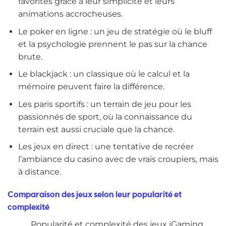
favorites grâce à leur simplicité et leurs
animations accrocheuses.
Le poker en ligne : un jeu de stratégie où le bluff
et la psychologie prennent le pas sur la chance
brute.
Le blackjack : un classique où le calcul et la
mémoire peuvent faire la différence.
Les paris sportifs : un terrain de jeu pour les
passionnés de sport, où la connaissance du
terrain est aussi cruciale que la chance.
Les jeux en direct : une tentative de recréer
l’ambiance du casino avec de vrais croupiers, mais
à distance.
Comparaison des jeux selon leur popularité et
complexité
Popularité et complexité des jeux iGaming