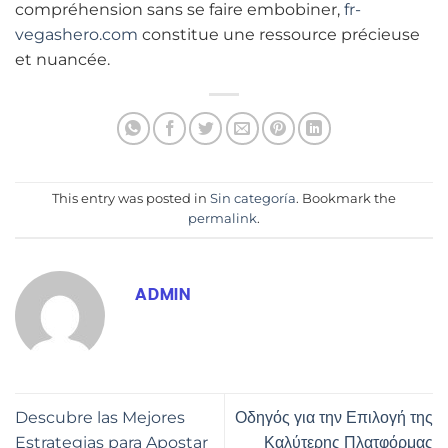
compréhension sans se faire embobiner,
fr-
vegashero.com
constitue une ressource précieuse
et nuancée.
This entry was posted in
Sin categoría
. Bookmark the
permalink
.
ADMIN
Descubre las Mejores
Οδηγός για την Επιλογή της
Estrategias para Apostar
Καλύτερης Πλατφόρμας