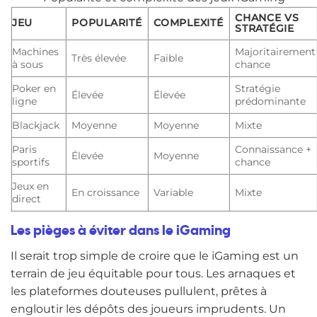
CHANCE VS
JEU
POPULARITÉ
COMPLEXITÉ
STRATÉGIE
Machines
Majoritairement
Très élevée
Faible
à sous
chance
Poker en
Stratégie
Élevée
Élevée
ligne
prédominante
Blackjack
Moyenne
Moyenne
Mixte
Paris
Connaissance +
Élevée
Moyenne
sportifs
chance
Jeux en
En croissance
Variable
Mixte
direct
Les pièges à éviter dans le iGaming
Il serait trop simple de croire que le iGaming est un
terrain de jeu équitable pour tous. Les arnaques et
les plateformes douteuses pullulent, prêtes à
engloutir les dépôts des joueurs imprudents. Un