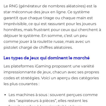
Le RNG (générateur de nombres aléatoires) est la
star méconnue des jeux en ligne. Ce système
garantit que chaque tirage ou chaque main est
imprévisible, ce qui est rassurant pour les joueurs
honnêtes, mais frustrant pour ceux qui cherchent à
déjouer le système. En somme, c’est un peu
comme jouer à la roulette russe, mais avec un
pistolet chargé de chiffres aléatoires.
Les types de jeux qui dominent le marché
Les plateformes iGaming proposent une variété
impressionnante de jeux, chacun avec ses propres
codes et stratégies. Voici un aperçu des catégories
les plus courantes :
Les machines à sous : souvent perçues comme
des “aspirateurs à pièces”, elles restent les