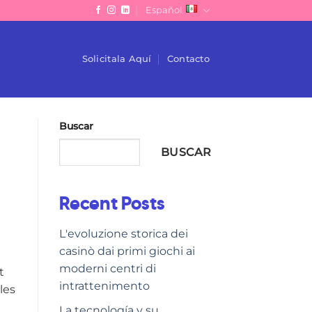
Español
Solicitala Aquí
Contacto
Buscar
BUSCAR
Recent Posts
L'evoluzione storica dei
casinò dai primi giochi ai
moderni centri di
t
intrattenimento
les
La tecnología y su