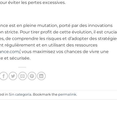
our éviter les pertes excessives.
ance est en pleine mutation, porté par des innovations
ricte. Pour tirer profit de cette évolution, il est crucia
es, de comprendre les risques et d’adopter des stratégie
t régulièrement et en utilisant des ressources
rance.com/
, vous maximisez vos chances de vivre une
te et sécurisée.
ted in
Sin categoría
. Bookmark the
permalink
.