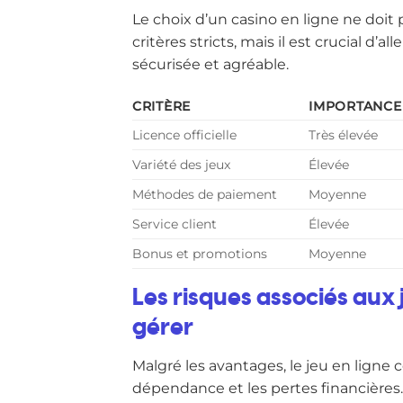
Le choix d’un casino en ligne ne doit p
critères stricts, mais il est crucial d
sécurisée et agréable.
CRITÈRE
IMPORTANCE
Licence officielle
Très élevée
Variété des jeux
Élevée
Méthodes de paiement
Moyenne
Service client
Élevée
Bonus et promotions
Moyenne
Les risques associés aux
gérer
Malgré les avantages, le jeu en lign
dépendance et les pertes financières