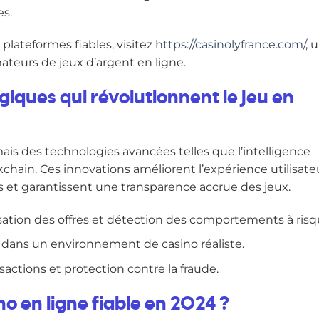
es.
 plateformes fiables, visitez
https://casinolyfrance.com/
, 
ateurs de jeux d’argent en ligne.
giques qui révolutionnent le jeu en
ais des technologies avancées telles que l’intelligence
blockchain. Ces innovations améliorent l’expérience utilisate
ns et garantissent une transparence accrue des jeux.
ation des offres et détection des comportements à risq
dans un environnement de casino réaliste.
actions et protection contre la fraude.
o en ligne fiable en 2024 ?