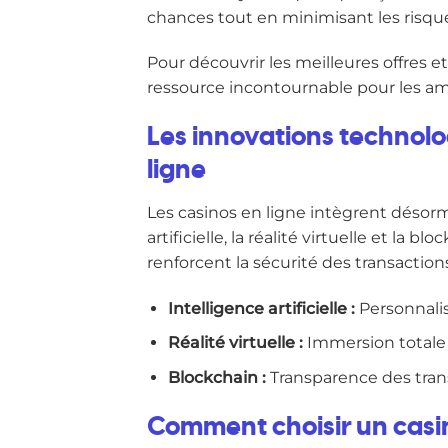
chances tout en minimisant les risqu
Pour découvrir les meilleures offres et
ressource incontournable pour les am
Les innovations technolo
ligne
Les casinos en ligne intègrent désorm
artificielle, la réalité virtuelle et la 
renforcent la sécurité des transactio
Intelligence artificielle :
Personnalis
Réalité virtuelle :
Immersion totale 
Blockchain :
Transparence des trans
Comment choisir un casin