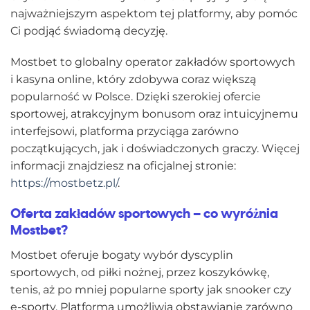
najważniejszym aspektom tej platformy, aby pomóc
Ci podjąć świadomą decyzję.
Mostbet to globalny operator zakładów sportowych
i kasyna online, który zdobywa coraz większą
popularność w Polsce. Dzięki szerokiej ofercie
sportowej, atrakcyjnym bonusom oraz intuicyjnemu
interfejsowi, platforma przyciąga zarówno
początkujących, jak i doświadczonych graczy. Więcej
informacji znajdziesz na oficjalnej stronie:
https://mostbetz.pl/
.
Oferta zakładów sportowych – co wyróżnia
Mostbet?
Mostbet oferuje bogaty wybór dyscyplin
sportowych, od piłki nożnej, przez koszykówkę,
tenis, aż po mniej popularne sporty jak snooker czy
e-sporty. Platforma umożliwia obstawianie zarówno