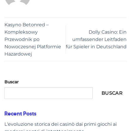
Kasyno Betonred –
Kompleksowy
Dolly Casino: Ein
Przewodnik po
umfassender Leitfaden
Nowoczesnej Platformie
für Spieler in Deutschland
Hazardowej
Buscar
BUSCAR
Recent Posts
L'evoluzione storica dei casinò dai primi giochi ai