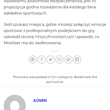
wysokiemu poziomowi bezpieczeństwa, jest to
propozycja godna rozważenia dla każdego fana
zakładów sportowych.
Jeśli szukasz miejsca, gdzie możesz połączyć emocje
sportowe z profesjonalnym podejściem do gry,
odwiedź stronę
https://mostbetz.pl/
i sprawdź, co
Mostbet ma do zaoferowania.
This entry was posted in
Sin categoría
. Bookmark the
permalink
.
ADMIN