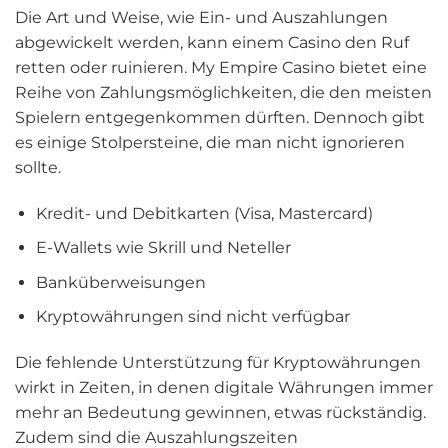
Die Art und Weise, wie Ein- und Auszahlungen
abgewickelt werden, kann einem Casino den Ruf
retten oder ruinieren. My Empire Casino bietet eine
Reihe von Zahlungsmöglichkeiten, die den meisten
Spielern entgegenkommen dürften. Dennoch gibt
es einige Stolpersteine, die man nicht ignorieren
sollte.
Kredit- und Debitkarten (Visa, Mastercard)
E-Wallets wie Skrill und Neteller
Banküberweisungen
Kryptowährungen sind nicht verfügbar
Die fehlende Unterstützung für Kryptowährungen
wirkt in Zeiten, in denen digitale Währungen immer
mehr an Bedeutung gewinnen, etwas rückständig.
Zudem sind die Auszahlungszeiten