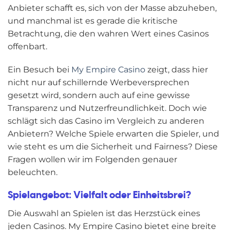
Anbieter schafft es, sich von der Masse abzuheben,
und manchmal ist es gerade die kritische
Betrachtung, die den wahren Wert eines Casinos
offenbart.
Ein Besuch bei
My Empire Casino
zeigt, dass hier
nicht nur auf schillernde Werbeversprechen
gesetzt wird, sondern auch auf eine gewisse
Transparenz und Nutzerfreundlichkeit. Doch wie
schlägt sich das Casino im Vergleich zu anderen
Anbietern? Welche Spiele erwarten die Spieler, und
wie steht es um die Sicherheit und Fairness? Diese
Fragen wollen wir im Folgenden genauer
beleuchten.
Spielangebot: Vielfalt oder Einheitsbrei?
Die Auswahl an Spielen ist das Herzstück eines
jeden Casinos. My Empire Casino bietet eine breite