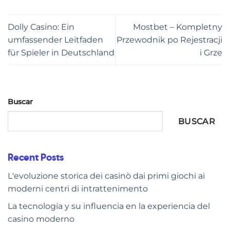
Dolly Casino: Ein
Mostbet – Kompletny
umfassender Leitfaden
Przewodnik po Rejestracji
für Spieler in Deutschland
i Grze
Buscar
BUSCAR
Recent Posts
L'evoluzione storica dei casinò dai primi giochi ai
moderni centri di intrattenimento
La tecnología y su influencia en la experiencia del
casino moderno