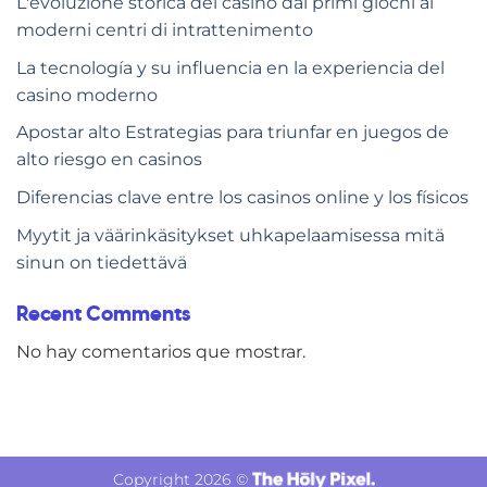
L'evoluzione storica dei casinò dai primi giochi ai
moderni centri di intrattenimento
La tecnología y su influencia en la experiencia del
casino moderno
Apostar alto Estrategias para triunfar en juegos de
alto riesgo en casinos
Diferencias clave entre los casinos online y los físicos
Myytit ja väärinkäsitykset uhkapelaamisessa mitä
sinun on tiedettävä
Recent Comments
No hay comentarios que mostrar.
Copyright 2026 ©