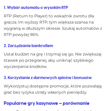
1. Wybór automatu o wysokim RTP
RTP (Return to Player) to wskaźnik zwrotu dla
gracza. Im wyższy RTP, tym większa szansa na
wygraną w dłuższym okresie. Szukaj automatów z
RTP powyżej 96%.
2. Zarządzanie bankrollem
Ustal budżet na grę i trzymaj się go. Nie zwiększaj
stawek po przegranej, aby uniknąć szybkiego
wyczerpania środków.
3. Korzystanie z darmowych spinów i bonusów
Wykorzystuj dostępne promocje, które pozwalają
grać bez ryzyka utraty własnych pieniędzy.
Popularne gry kasynowe – porównanie