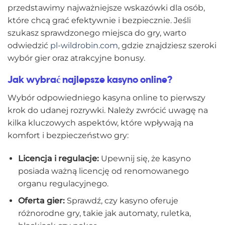
przedstawimy najważniejsze wskazówki dla osób,
które chcą grać efektywnie i bezpiecznie. Jeśli
szukasz sprawdzonego miejsca do gry, warto
odwiedzić
pl-wildrobin.com
, gdzie znajdziesz szeroki
wybór gier oraz atrakcyjne bonusy.
Jak wybrać najlepsze kasyno online?
Wybór odpowiedniego kasyna online to pierwszy
krok do udanej rozrywki. Należy zwrócić uwagę na
kilka kluczowych aspektów, które wpływają na
komfort i bezpieczeństwo gry:
Licencja i regulacje:
Upewnij się, że kasyno
posiada ważną licencję od renomowanego
organu regulacyjnego.
Oferta gier:
Sprawdź, czy kasyno oferuje
różnorodne gry, takie jak automaty, ruletka,