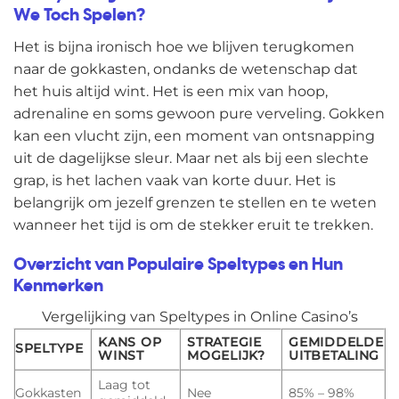
We Toch Spelen?
Het is bijna ironisch hoe we blijven terugkomen
naar de gokkasten, ondanks de wetenschap dat
het huis altijd wint. Het is een mix van hoop,
adrenaline en soms gewoon pure verveling. Gokken
kan een vlucht zijn, een moment van ontsnapping
uit de dagelijkse sleur. Maar net als bij een slechte
grap, is het lachen vaak van korte duur. Het is
belangrijk om jezelf grenzen te stellen en te weten
wanneer het tijd is om de stekker eruit te trekken.
Overzicht van Populaire Speltypes en Hun
Kenmerken
Vergelijking van Speltypes in Online Casino’s
KANS OP
STRATEGIE
GEMIDDELDE
SPELTYPE
WINST
MOGELIJK?
UITBETALING
Laag tot
Gokkasten
Nee
85% – 98%