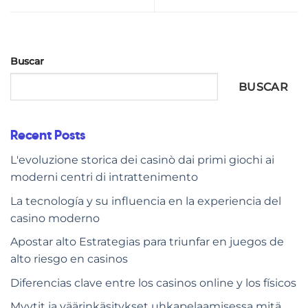
Buscar
BUSCAR
Recent Posts
L'evoluzione storica dei casinò dai primi giochi ai
moderni centri di intrattenimento
La tecnología y su influencia en la experiencia del
casino moderno
Apostar alto Estrategias para triunfar en juegos de
alto riesgo en casinos
Diferencias clave entre los casinos online y los físicos
Myytit ja väärinkäsitykset uhkapelaamisessa mitä