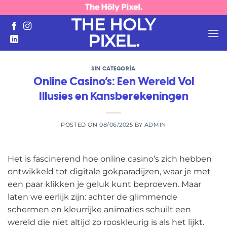
Skip
to
THE HOLY
content
PIXEL.
SIN CATEGORÍA
Online Casino’s: Een Wereld Vol
Illusies en Kansberekeningen
POSTED ON
08/06/2025
BY
ADMIN
Het is fascinerend hoe online casino’s zich hebben
ontwikkeld tot digitale gokparadijzen, waar je met
een paar klikken je geluk kunt beproeven. Maar
laten we eerlijk zijn: achter de glimmende
schermen en kleurrijke animaties schuilt een
wereld die niet altijd zo rooskleurig is als het lijkt.