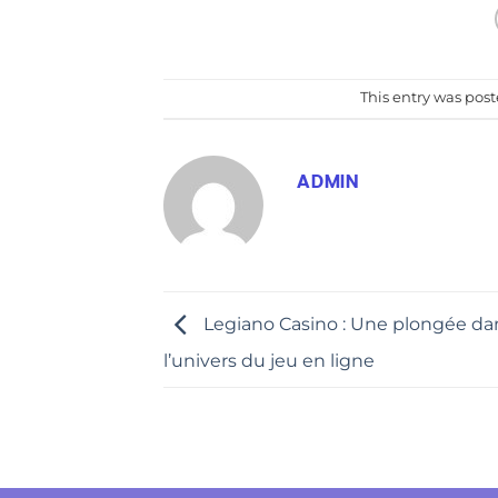
This entry was pos
ADMIN
Legiano Casino : Une plongée da
l’univers du jeu en ligne