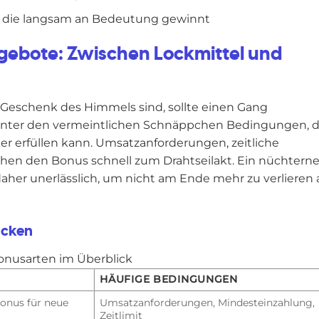
e, die langsam an Bedeutung gewinnt
ngebote: Zwischen Lockmittel und
Geschenk des Himmels sind, sollte einen Gang
 hinter den vermeintlichen Schnäppchen Bedingungen, d
r erfüllen kann. Umsatzanforderungen, zeitliche
n den Bonus schnell zum Drahtseilakt. Ein nüchterne
aher unerlässlich, um nicht am Ende mehr zu verlieren 
ücken
onusarten im Überblick
HÄUFIGE BEDINGUNGEN
bonus für neue
Umsatzanforderungen, Mindesteinzahlung,
Zeitlimit