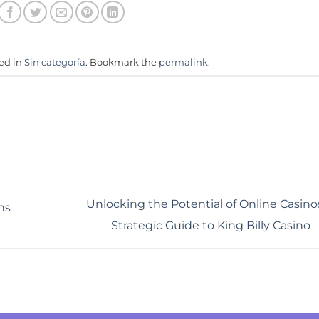
ted in
Sin categoría
. Bookmark the
permalink
.
Unlocking the Potential of Online Casinos
ns
Strategic Guide to King Billy Casino