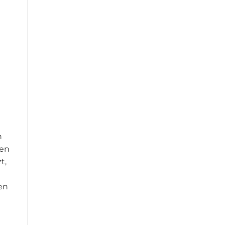
n
men
t,
en