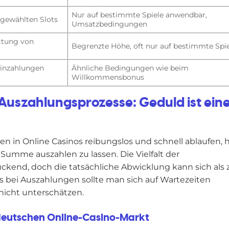
Nur auf bestimmte Spiele anwendbar,
sgewählten Slots
Umsatzbedingungen
ttung von
Begrenzte Höhe, oft nur auf bestimmte Spi
Einzahlungen
Ähnliche Bedingungen wie beim
Willkommensbonus
uszahlungsprozesse: Geduld ist ein
n in Online Casinos reibungslos und schnell ablaufen, 
 Summe auszahlen zu lassen. Die Vielfalt der
kend, doch die tatsächliche Abwicklung kann sich als 
s bei Auszahlungen sollte man sich auf Wartezeiten
 nicht unterschätzen.
deutschen Online-Casino-Markt