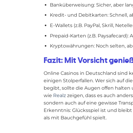
Banküberweisung: Sicher, aber la
Kredit- und Debitkarten: Schnell, a
E-Wallets (z.B. PayPal, Skrill, Netel
Prepaid-Karten (z.B. Paysafecard):
Kryptowährungen: Noch selten, 
Fazit: Mit Vorsicht genie
Online Casinos in Deutschland sind k
einigen Stolperfallen. Wer sich auf
begibt, sollte die Augen offen halte
wie
Realz
zeigen, dass es auch anders
sondern auch auf eine gewisse Trans
Erkenntnis: Glücksspiel ist und blei
als mit Bauchgefühl spielt.