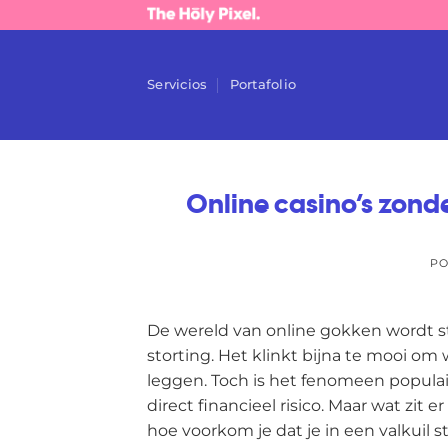
Skip
to
content
Servicios
Portafolio
Online casino’s zond
PO
De wereld van online gokken wordt st
storting. Het klinkt bijna te mooi om w
leggen. Toch is het fenomeen populai
direct financieel risico. Maar wat zi
hoe voorkom je dat je in een valkuil s