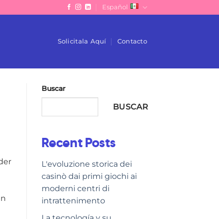
Español
Solicitala Aquí
Contacto
Buscar
BUSCAR
Recent Posts
der
L'evoluzione storica dei
casinò dai primi giochi ai
moderni centri di
En
intrattenimento
La tecnología y su