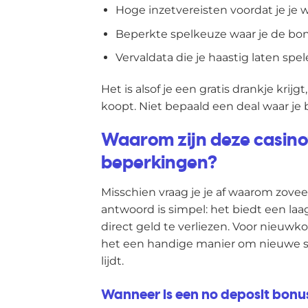
Hoge inzetvereisten voordat je je
Beperkte spelkeuze waar je de b
Vervaldata die je haastig laten spe
Het is alsof je een gratis drankje krij
koopt. Niet bepaald een deal waar je b
Waarom zijn deze casino’
beperkingen?
Misschien vraag je je af waarom zovee
antwoord is simpel: het biedt een l
direct geld te verliezen. Voor nieuw
het een handige manier om nieuwe sp
lijdt.
Wanneer is een no deposit bonu