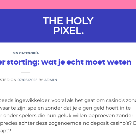
THE HOLY
PIXEL.
SIN CATEGORÍA
er storting: wat je echt moet weten
STED ON
07/06/2025
BY
ADMIN
eeds ingewikkelder, vooral als het gaat om casino’s zon
aar te zijn: spelen zonder dat je eigen geld hoeft in te
r onder spelers die hun geluk willen beproeven zonder
t er precies achter deze zogenoemde no deposit casino’s? 
tapt?