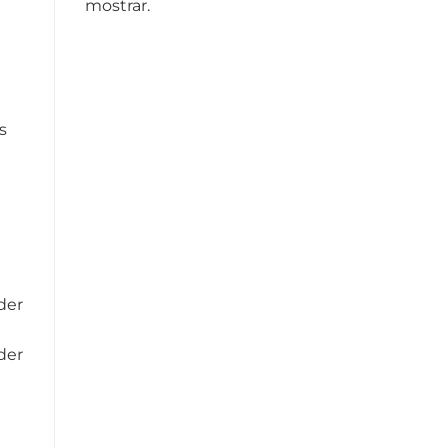
mostrar.
s
der
der