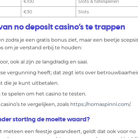
€100
Slots & tafelspellen
€30
Slots
l van no deposit casino’s te trappen
ten zodra je een gratis bonus ziet, maar een beetje scepsi
ps om je verstand erbij te houden:
r, ook al zijn ze langdradig en saai.
se vergunning heeft; dat zegt iets over betrouwbaarhei
 die je kunt uitbetalen.
te spelen om het casino te testen.
sino’s te vergelijken, zoals
https://nomaspinnl.com/
.
onder storting de moeite waard?
iet meteen een feestje garandeert, geldt dat ook voor no