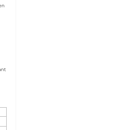
ten
ant